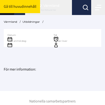
Värmland
Gå till huvudinnehåll
Byt förbund här
Värmland
/
Utbildningar
/
Datum
Tid
Sista anmäl.dag
Platser kvar
För mer information:
Nationella samarbetspartners