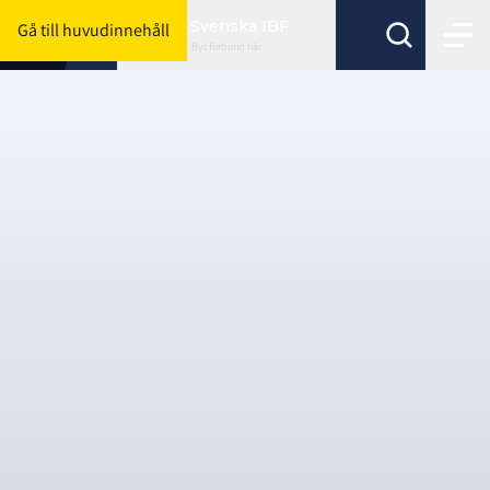
Svenska IBF
Gå till huvudinnehåll
Byt förbund här