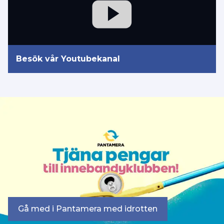
Besök vår Youtubekanal
Gå med i Pantamera med idrotten