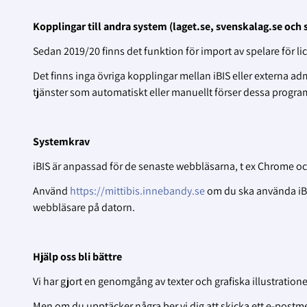
Kopplingar till andra system (laget.se, svenskalag.se och
Sedan 2019/20 finns det funktion för import av spelare för lic
Det finns inga övriga kopplingar mellan iBIS eller externa ad
tjänster som automatiskt eller manuellt förser dessa progra
Systemkrav
iBIS är anpassad för de senaste webbläsarna, t ex Chrome o
Använd
https://mittibis.innebandy.se
om du ska använda iBIS
webbläsare på datorn.
Hjälp oss bli bättre
Vi har gjort en genomgång av texter och grafiska illustrationer
Men om du upptäcker några ber vi dig att skicka ett e-postm