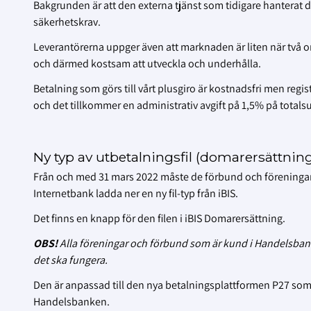
Bakgrunden är att den externa tjänst som tidigare hanterat d
säkerhetskrav.
Leverantörerna uppger även att marknaden är liten när två or
och därmed kostsam att utveckla och underhålla.
Betalning som görs till vårt plusgiro är kostnadsfri men regis
och det tillkommer en administrativ avgift på 1,5% på totals
Ny typ av utbetalningsfil (domarersättni
Från och med 31 mars 2022 måste de förbund och föreningar
Internetbank ladda ner en ny fil-typ från iBIS.
Det finns en knapp för den filen i iBIS Domarersättning.
OBS!
Alla föreningar och förbund som är kund i Handelsbanke
det ska fungera.
Den är anpassad till den nya betalningsplattformen P27 som
Handelsbanken.