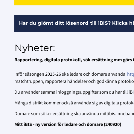
Har du glömt ditt lösenord till iBIS? Klicka h
Nyheter:
Rapportering, digitala protokoll, sök ersättning mm görs i
Inför säsongen 2025-26 ska ledare och domare använda
htt
matchtruppen, rapportera händelser och godkänna protokol
Du använder samma inloggningsuppgifter som du har till iBI
Många distrikt kommer också använda sig av digitala protok
Domare som söker ersättning ska använda mittibis.inneban
Mitt iBIS - ny version för ledare och domare (240920)