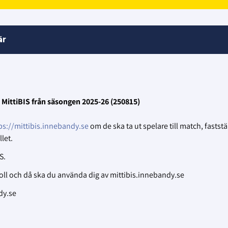
är
 MittiBIS från säsongen 2025-26 (250815)
ps://mittibis.innebandy.se
om de ska ta ut spelare till match, faststä
let.
S.
oll och då ska du använda dig av mittibis.innebandy.se
dy.se