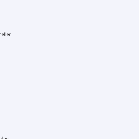
 eller
 den.