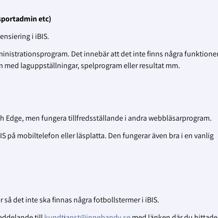
 sportadmin etc)
ensiering i iBIS.
ministrationsprogram. Det innebär att det inte finns några funktioner
m med laguppställningar, spelprogram eller resultat mm.
ch Edge, men fungera tillfredsställande i andra webbläsarprogram.
 på mobiltelefon eller läsplatta. Den fungerar även bra i en vanlig
 så det inte ska finnas några fotbollstermer i iBIS.
eddelande till
kundtjanst@innebandy.se
med länken där du hittade