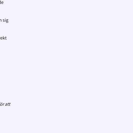
de
n sig
rekt
ör att