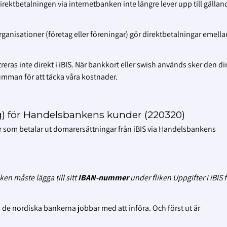
irektbetalningen via internetbanken inte längre lever upp till gällan
ganisationer (företag eller föreningar) gör direktbetalningar emella
treras inte direkt i iBIS. När bankkort eller swish används sker den di
umman för att täcka våra kostnader.
ng) för Handelsbankens kunder (220320)
 som betalar ut domarersättningar från iBIS via Handelsbankens
n måste lägga till sitt
IBAN-nummer
under fliken Uppgifter i iBIS f
 de nordiska bankerna jobbar med att införa.
Och först ut är