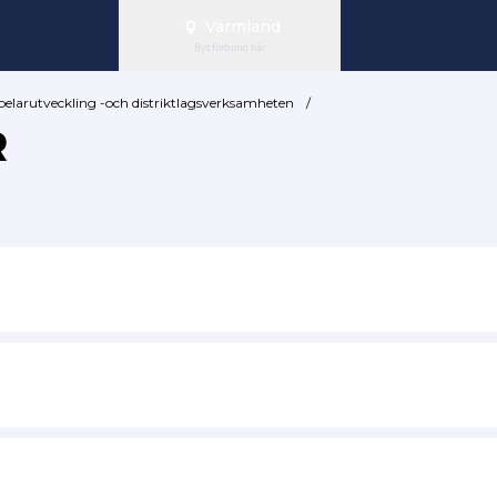
Värmland
Byt förbund här
pelarutveckling -och distriktlagsverksamheten
/
R