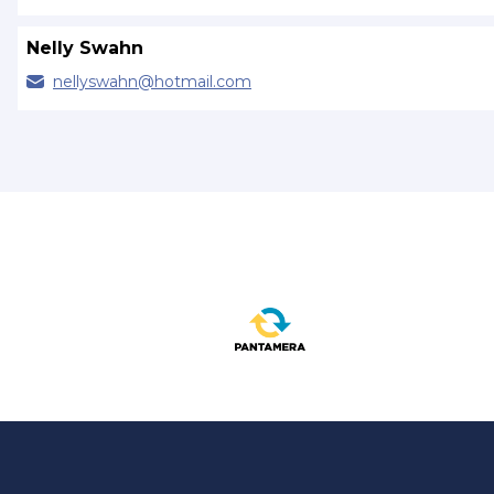
Nelly Swahn
nellyswahn@
hotmail.com