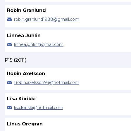
Robin Granlund
robin.
granlund1988@
gmail.com
Linnea Juhlin
linnea.
juhlin@
gmail.com
P15 (2011)
Robin Axelsson
Robin.
axelsson93@
hotmail.com
Lisa Kiirikki
lisa.
kiirikki@
hotmail.com
Linus Oregran