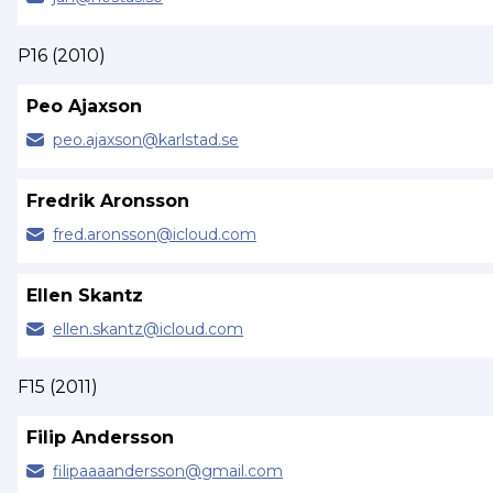
P16 (2010)
Peo Ajaxson
peo.
ajaxson@
karlstad.se
Fredrik Aronsson
fred.
aronsson@
icloud.com
Ellen Skantz
ellen.
skantz@
icloud.com
F15 (2011)
Filip Andersson
filipaaaandersson@
gmail.com