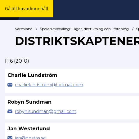
Gå till huvudinnehåll
Värmland
/
Spelarutveckling: Läger, distriktslag och i förening
/
S
DISTRIKTSKAPTENE
F16 (2010)
Charlie Lundström
charlielundstrom@
hotmail.com
Robyn Sundman
robyn.
sundman@
gmail.com
Jan Westerlund
jan@
nestas.se