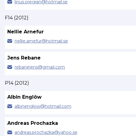
linus.
oregran@
hotmail.se
F14 (2012)
Nellie Arnefur
nellie.
arnefur@
hotmail.se
Jens Rebane
rebanejens@
gmail.com
P14 (2012)
Albin Englöw
albinenglow@
hotmail.com
Andreas Prochazka
andreas.
prochazka@
yahoo.se