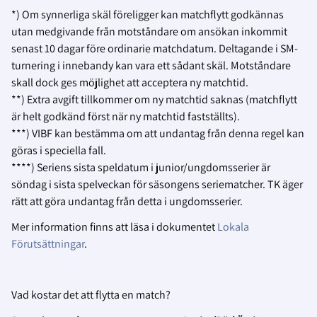
*) Om synnerliga skäl föreligger kan matchflytt godkännas
utan medgivande från motståndare om ansökan inkommit
senast 10 dagar före ordinarie matchdatum. Deltagande i SM-
turnering i innebandy kan vara ett sådant skäl. Motståndare
skall dock ges möjlighet att acceptera ny matchtid.
**) Extra avgift tillkommer om ny matchtid saknas (matchflytt
är helt godkänd först när ny matchtid fastställts).
***) VIBF kan bestämma om att undantag från denna regel kan
göras i speciella fall.
****) Seriens sista speldatum i junior/ungdomsserier är
söndag i sista spelveckan för säsongens seriematcher. TK äger
rätt att göra undantag från detta i ungdomsserier.
Mer information finns att läsa i dokumentet
Lokala
Förutsättningar
.
Vad kostar det att flytta en match?