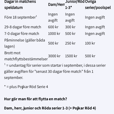
Dagar in matchens
Junior/Röd
Övriga
Dam/Herr
speldatum
1-3*
serier/poolspel
Ingen
Ingen
Före 18 september¹
Ingen avgift
avgift
avgift
29-8 dagar före match
600 kr
300 kr
Ingen avgift
7-0 dagar före match
1000 kr
500 kr
Ingen avgift
Påminnelse (gäller båda
500 kr
250 kr
100 kr
lagen)
Brott mot
3000 kr
1500 kr
500 kr
matchflyttsbestämmelser
¹ = undantag för serier som startar i september, i dessa serier
gäller avgiften för ”senast 30 dagar före match” från 1
september.
* = plus Pojkar Röd Serie 4
Hur gör man för att flytta en match?
Dam, herr, junior och Röda serier 1-3 (+ Pojkar Röd 4)