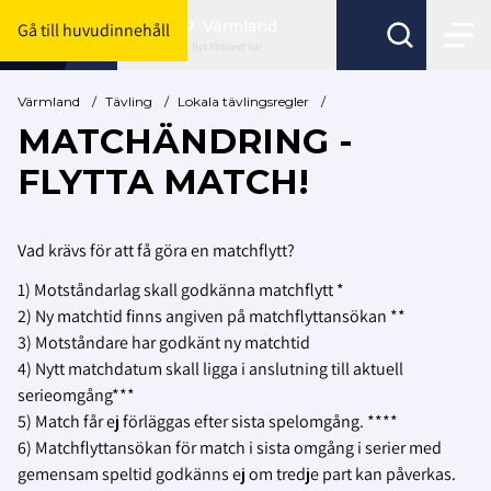
Värmland
Gå till huvudinnehåll
Byt förbund här
Värmland
/
Tävling
/
Lokala tävlingsregler
/
MATCHÄNDRING -
FLYTTA MATCH!
Vad krävs för att få göra en matchflytt?
1) Motståndarlag skall godkänna matchflytt *
2) Ny matchtid finns angiven på matchflyttansökan **
3) Motståndare har godkänt ny matchtid
4) Nytt matchdatum skall ligga i anslutning till aktuell
serieomgång***
5) Match får ej förläggas efter sista spelomgång. ****
6) Matchflyttansökan för match i sista omgång i serier med
gemensam speltid godkänns ej om tredje part kan påverkas.