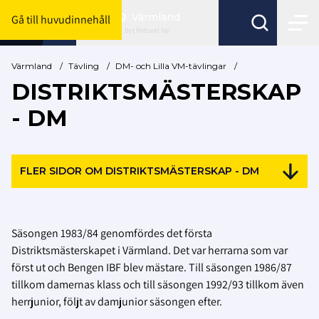
Värmland
Gå till huvudinnehåll
Byt förbund här
Värmland
/
Tävling
/
DM- och Lilla VM-tävlingar
/
DISTRIKTSMÄSTERSKAP
- DM
FLER SIDOR OM DISTRIKTSMÄSTERSKAP - DM
Säsongen 1983/84 genomfördes det första
Distriktsmästerskapet i Värmland. Det var herrarna som var
först ut och Bengen IBF blev mästare. Till säsongen 1986/87
tillkom damernas klass och till säsongen 1992/93 tillkom även
herrjunior, följt av damjunior säsongen efter.