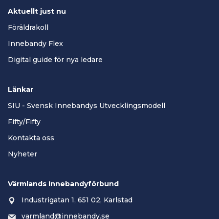
Joakim Palmkvist (ordförande)
Aktuellt just nu
Michaela Pålsson
Erik Ekdahl
Föräldrakoll
Greger Sandell
Innebandy Flex
Erika Palmeby
Digital guide för nya ledare
Linda Noppa, förbundsjurist (handläggande
tjänsteman)
Länkar
Det går även bra att mejla till
Juridiska
Nämnden
.
SIU - Svensk Innebandys Utvecklingsmodell
Fifty/Fifty
Kontakta oss
Nyheter
Värmlands Innebandyförbund
Industrigatan 1, 651 02, Karlstad
varmland@innebandy.se