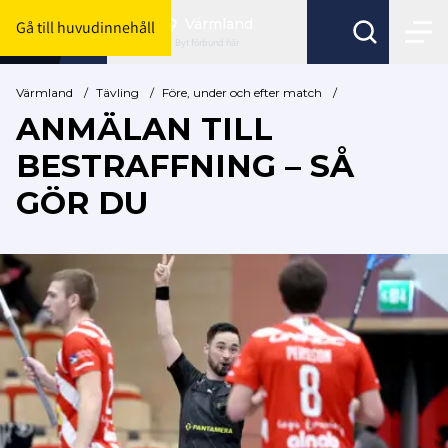
Värmland
Gå till huvudinnehåll
Byt förbund här
Värmland
/
Tävling
/
Före, under och efter match
/
ANMÄLAN TILL
BESTRAFFNING – SÅ
GÖR DU