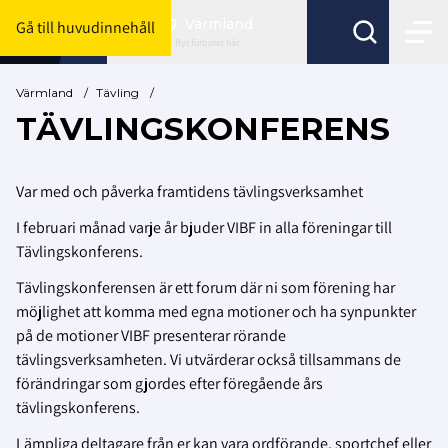
Värmland
Gå till huvudinnehåll
Byt förbund här
Värmland
/
Tävling
/
TÄVLINGSKONFERENS
Var med och påverka framtidens tävlingsverksamhet
I februari månad varje år bjuder VIBF in alla föreningar till
Tävlingskonferens.
Tävlingskonferensen är ett forum där ni som förening har
möjlighet att komma med egna motioner och ha synpunkter
på de motioner VIBF presenterar rörande
tävlingsverksamheten. Vi utvärderar också tillsammans de
förändringar som gjordes efter föregående års
tävlingskonferens.
Lämpliga deltagare från er kan vara ordförande, sportchef eller