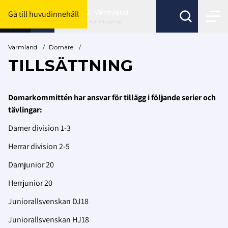
Värmland
Gå till huvudinnehåll
Byt förbund här
Värmland
/
Domare
/
TILLSÄTTNING
Domarkommittén har ansvar för tillägg i följande serier och
tävlingar:
Damer division 1-3
Herrar division 2-5
Damjunior 20
Herrjunior 20
Juniorallsvenskan DJ18
Juniorallsvenskan HJ18