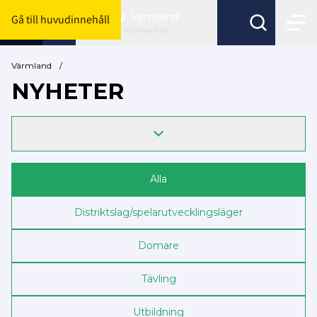
Värmland
Gå till huvudinnehåll
Byt förbund här
Värmland
/
NYHETER
Alla
Distriktslag/spelarutvecklingsläger
Domare
Tävling
Utbildning