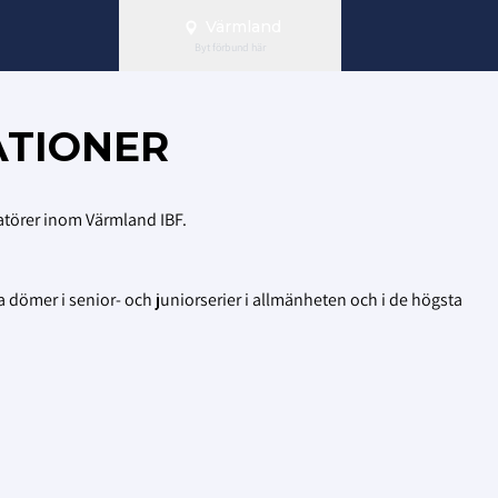
Värmland
Byt förbund här
ATIONER
vatörer inom Värmland IBF.
dömer i senior- och juniorserier i allmänheten och i de högsta