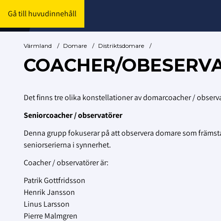
Gå till huvudinnehåll
Värmland
/
Domare
/
Distriktsdomare
/
COACHER/OBESERV
Det finns tre olika konstellationer av domarcoacher / obser
Seniorcoacher / observatörer
Denna grupp fokuserar på att observera domare som främsta 
seniorserierna i synnerhet.
Coacher / observatörer är:
Patrik Gottfridsson
Henrik Jansson
Linus Larsson
Pierre Malmgren