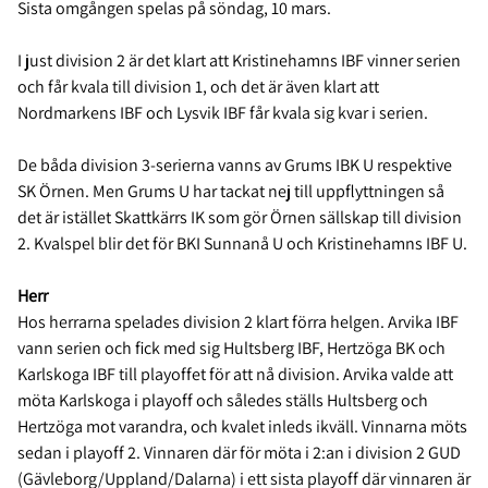
Sista omgången spelas på söndag, 10 mars.
I just division 2 är det klart att Kristinehamns IBF vinner serien
och får kvala till division 1, och det är även klart att
Nordmarkens IBF och Lysvik IBF får kvala sig kvar i serien.
De båda division 3-serierna vanns av Grums IBK U respektive
SK Örnen. Men Grums U har tackat nej till uppflyttningen så
det är istället Skattkärrs IK som gör Örnen sällskap till division
2. Kvalspel blir det för BKI Sunnanå U och Kristinehamns IBF U.
Herr
Hos herrarna spelades division 2 klart förra helgen. Arvika IBF
vann serien och fick med sig Hultsberg IBF, Hertzöga BK och
Karlskoga IBF till playoffet för att nå division. Arvika valde att
möta Karlskoga i playoff och således ställs Hultsberg och
Hertzöga mot varandra, och kvalet inleds ikväll. Vinnarna möts
sedan i playoff 2. Vinnaren där för möta i 2:an i division 2 GUD
(Gävleborg/Uppland/Dalarna) i ett sista playoff där vinnaren är