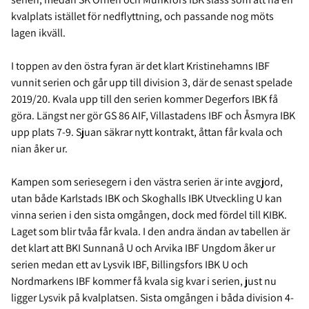
kvalplats istället för nedflyttning, och passande nog möts
lagen ikväll.
I toppen av den östra fyran är det klart Kristinehamns IBF
vunnit serien och går upp till division 3, där de senast spelade
2019/20. Kvala upp till den serien kommer Degerfors IBK få
göra. Längst ner gör GS 86 AIF, Villastadens IBF och Åsmyra IBK
upp plats 7-9. Sjuan säkrar nytt kontrakt, åttan får kvala och
nian åker ur.
Kampen som seriesegern i den västra serien är inte avgjord,
utan både Karlstads IBK och Skoghalls IBK Utveckling U kan
vinna serien i den sista omgången, dock med fördel till KIBK.
Laget som blir tvåa får kvala. I den andra ändan av tabellen är
det klart att BKI Sunnanå U och Arvika IBF Ungdom åker ur
serien medan ett av Lysvik IBF, Billingsfors IBK U och
Nordmarkens IBF kommer få kvala sig kvar i serien, just nu
ligger Lysvik på kvalplatsen. Sista omgången i båda division 4-