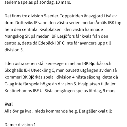
serierna spelas på söndag, 10 mars.
Det finns tre division 5-serier. Toppstriden är avgjord i två av
dom. Dotteviks IF vann den västra serien medan Åmåls IBK tog
hem den centrala. Kvalplatsen i den västra hamnade
Mangskog SK på medan IBF Lesjöfors får kvala från den
centrala, detta då Edebäck IBF C inte får avancera upp till
division 5.
I den östra serien står seriesegern mellan IBK Björkås och
Skoghalls IBK Utveckling C, men oavsett utgången av den så
kommer IBK Björkås spela i division 4 nästa säsong, detta då
C-lag inte får spela högre än division 5. Kvalplatsen tillfaller
Kristinehamns IBF U. Sista omgången spelas lördag, 9 mars.
Kval
Alla övriga kval inleds kommande helg. Det gäller kval till:
Damer division 1