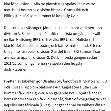
klar för division 1. Alla tre playoffsteg spelas i bäst av tre
matcher. I botten av division hittar vi Grums IBK och
Billingsfors IBK som kommer få kvala sig kvar.
Den sett över säsongen jämnaste tabellen har varit herrarnas
division 3. Seriesegern står inför den sista omgången ikväll
mellan Hultsberg IBF U och Arvika IBF U, där Hultsberg har en
klar fördel sett till fler poäng och bättre målskillnad. Eftersom
U-lag inte får spela i division 2 är det trean BKI Sunnanå som
avancerar upp till division 2. Det blir första gången sedan
2011/12 som pingvinerna ska spela i den högsta
distriktsserien.
I mitten av tabellen gör Olsäters SK, Åmotfors IF, Skattkärrs IK U
och Tösse IF upp om platserna 4-7. Laget som slutar sjua
kommer få kvala sig kvar. Men gällande kval uppåt så är det
bara Olsäter som kan få kvala uppåt, detta då övriga lag tackat
nej eller inte får kvala (U-lag). Längst ner har BK Vålberg åkt ur
serien, medan SK Örnen och Munkfors IBK slåss som att nå en