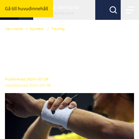
Värmland
Gå till huvudinnehåll
Byt förbund här
Värmland
/
Nyheter
/
Tävling
Slutfasen av
seniorserierna och
kvaltider
Publicerad
2024-03-08
Uppdaterad 2024-03-08