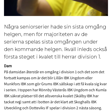
Några seniorserier hade sin sista omgång
helgen, men för majoriteten av de
serierna spelas sista omgången under
den kommande helgen. Ikväll inleds också
första steget i kvalet till herrar division 1.
Dam
På damsidan återstår en omgång i division 1 och det som det
fortsatt kampas om är det blir Lillån IBK Ungdom eller
Munkfors IBK som gör Grums IBK sällskap i att få kvala sig kvar
i serien. I toppen har Rönnby Västerås IBK Ungdom och Kumla
IBK säkrat platser till det allsvenska kvalet (Skälby IBK har
tackat nej) samt att i botten är det klart att Skoghalls IBK
Utveckling och Dotteviks IF spelar i division 2 nästa säsong.