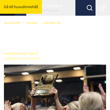
Värmland
Gå till huvudinnehåll
Byt förbund här
Svenska IBF
/
Nyheter
/
Distrikts-SM
Här är gruppindelningen
till distrikts-SM 2024
Publicerad
2023-09-07
Uppdaterad 2023-09-07