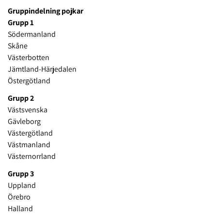
Gruppindelning pojkar
Grupp 1
Södermanland
Skåne
Västerbotten
Jämtland-Härjedalen
Östergötland
Grupp 2
Västsvenska
Gävleborg
Västergötland
Västmanland
Västernorrland
Grupp 3
Uppland
Örebro
Halland