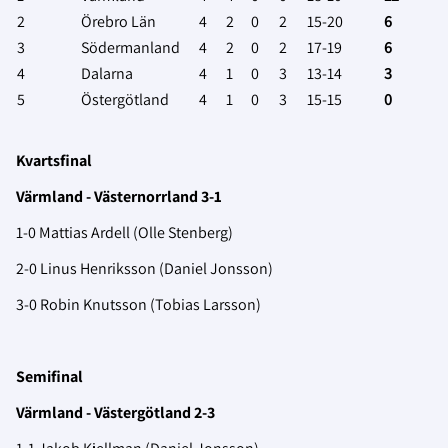
2
Örebro Län
4
2
0
2
15-20
6
3
Södermanland
4
2
0
2
17-19
6
4
Dalarna
4
1
0
3
13-14
3
5
Östergötland
4
1
0
3
15-15
0
Kvartsfinal
Värmland - Västernorrland 3-1
1-0 Mattias Ardell (Olle Stenberg)
2-0 Linus Henriksson (Daniel Jonsson)
3-0 Robin Knutsson (Tobias Larsson)
Semifinal
Värmland - Västergötland 2-3