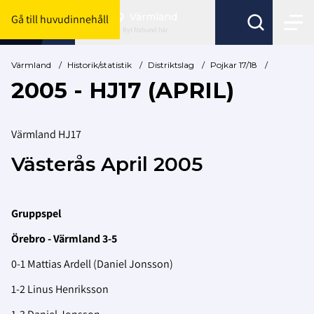
Värmland
Gå till huvudinnehåll
Byt förbund här
Värmland
/
Historik/statistik
/
Distriktslag
/
Pojkar 17/18
/
2005 - HJ17 (APRIL)
Värmland HJ17
Västerås April 2005
Gruppspel
Örebro - Värmland 3-5
0-1 Mattias Ardell (Daniel Jonsson)
1-2 Linus Henriksson