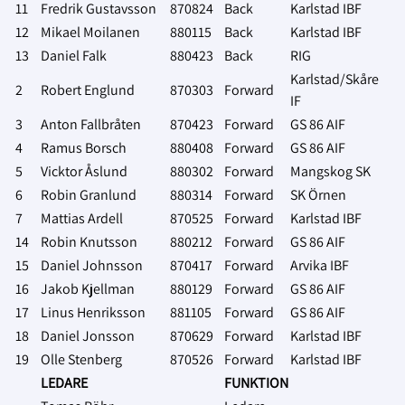
11
Fredrik Gustavsson
870824
Back
Karlstad IBF
12
Mikael Moilanen
880115
Back
Karlstad IBF
13
Daniel Falk
880423
Back
RIG
Karlstad/Skåre
2
Robert Englund
870303
Forward
IF
3
Anton Fallbråten
870423
Forward
GS 86 AIF
4
Ramus Borsch
880408
Forward
GS 86 AIF
5
Vicktor Åslund
880302
Forward
Mangskog SK
6
Robin Granlund
880314
Forward
SK Örnen
7
Mattias Ardell
870525
Forward
Karlstad IBF
14
Robin Knutsson
880212
Forward
GS 86 AIF
15
Daniel Johnsson
870417
Forward
Arvika IBF
16
Jakob Kjellman
880129
Forward
GS 86 AIF
17
Linus Henriksson
881105
Forward
GS 86 AIF
18
Daniel Jonsson
870629
Forward
Karlstad IBF
19
Olle Stenberg
870526
Forward
Karlstad IBF
LEDARE
FUNKTION