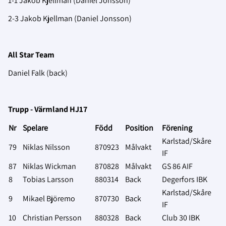
1-1 Jakob Kjellman (Daniel Jonsson)
2-3 Jakob Kjellman (Daniel Jonsson)
All Star Team
Daniel Falk (back)
Trupp - Värmland HJ17
Nr
Spelare
Född
Position
Förening
Karlstad/Skåre
79
Niklas Nilsson
870923
Målvakt
IF
87
Niklas Wickman
870828
Målvakt
GS 86 AIF
8
Tobias Larsson
880314
Back
Degerfors IBK
Karlstad/Skåre
9
Mikael Björemo
870730
Back
IF
10
Christian Persson
880328
Back
Club 30 IBK