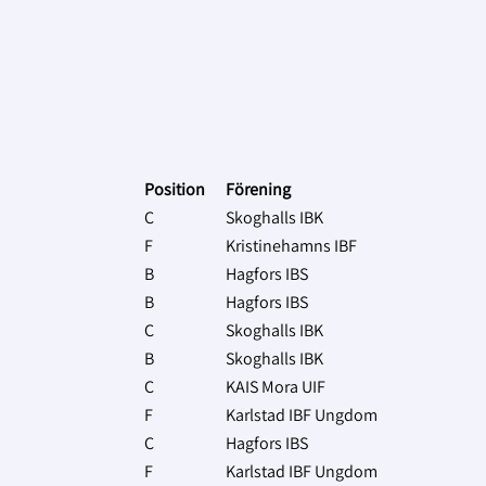
Position
Förening
C
Skoghalls IBK
F
Kristinehamns IBF
B
Hagfors IBS
B
Hagfors IBS
C
Skoghalls IBK
B
Skoghalls IBK
C
KAIS Mora UIF
F
Karlstad IBF Ungdom
C
Hagfors IBS
F
Karlstad IBF Ungdom