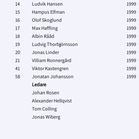
14
Ludvik Hansen
1999
15
Hampus Elfman
1999
16
Olof Skoglund
1999
17
Max Haffling
1999
18
Albin Rååd
1999
19
Ludvig Thorbjörnsson
1999
20
Jonas Linder
1999
21
Villiam Ronnergård
1999
41
Viktor Kastengren
1999
58
Jonatan Johansson
1999
Ledare
Johan Rosen
Alexander Hellqvist
Tom Colling
Jonas Wiberg