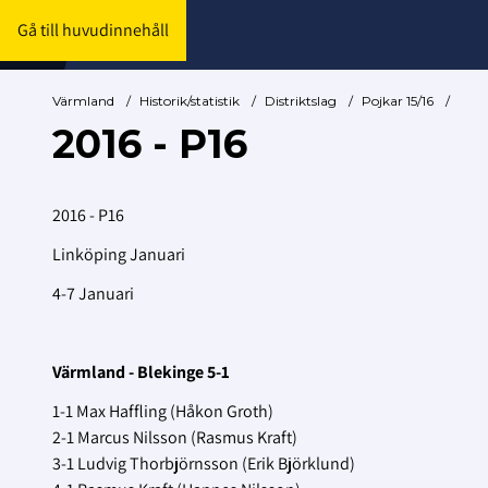
Gå till huvudinnehåll
Värmland
/
Historik/statistik
/
Distriktslag
/
Pojkar 15/16
/
2016 - P16
2016 - P16
Linköping Januari
4-7 Januari
Värmland - Blekinge 5-1
1-1 Max Haffling (Håkon Groth)
2-1 Marcus Nilsson (Rasmus Kraft)
3-1 Ludvig Thorbjörnsson (Erik Björklund)