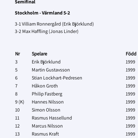
Semifinal
Stockholm - Värmland 5-2
3-1 Villiam Ronnergård (Erik Björklund)
3-2 Max Haffling (Jonas Linder)
Nr
Spelare
Född
3
Erik Björklund
1999
5
Martin Gustavsson
1999
6
Stian Lockhart-Pedresen
1999
7
Håkon Groth
1999
8
Philip Fastberg
1999
9 (K)
Hannes Nilsson
1999
10
Simon Olsson
1999
11
Rasmus Hassellund
1999
12
Marcus Nilsson
1999
13
Rasmus Kraft
1999