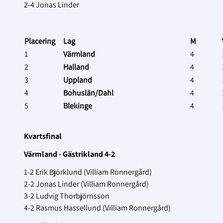
2-4 Jonas Linder
Placering
Lag
M
1
Värmland
4
2
Halland
4
3
Uppland
4
4
Bohuslän/Dahl
4
5
Blekinge
4
Kvartsfinal
Värmland - Gästrikland 4-2
1-2 Erik Björklund (Villiam Ronnergård)
2-2 Jonas Linder (Villiam Ronnergård)
3-2 Ludvig Thorbjörnsson
4-2 Rasmus Hassellund (Villiam Ronnergård)