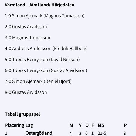
Värmland - Jämtland/ Härjedalen
1-0 Simon Ajemark (Magnus Tomasson)
2-0 Gustav Arvidsson
3-0 Magnus Tomasson
4-0 Andreas Andersson (Fredrik Hallberg)
5-0 Tobias Henrysson (David Nilsson)
6-0 Tobias Henrysson (Gustav Arvidsson)
7-0 Simon Ajemark (Deniel Bjord)
8-0 Gustav Arvidsson
Tabell gruppspel
Placering
Lag
M
V
O
F
MS
P
1
Östergötland
4
3
0
1
21-5
9