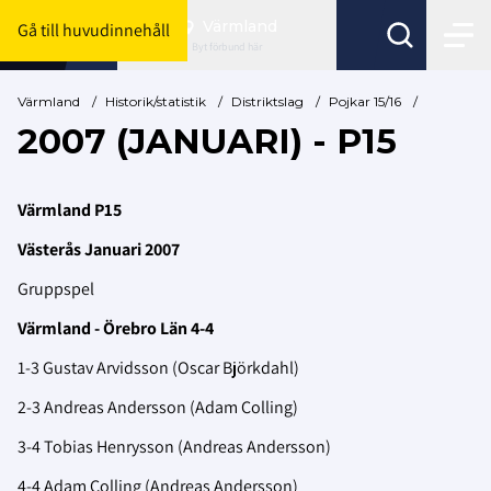
Värmland
Gå till huvudinnehåll
Byt förbund här
Värmland
/
Historik/statistik
/
Distriktslag
/
Pojkar 15/16
/
2007 (JANUARI) - P15
Värmland P15
Västerås Januari 2007
Gruppspel
Värmland - Örebro Län 4-4
1-3 Gustav Arvidsson (Oscar Björkdahl)
2-3 Andreas Andersson (Adam Colling)
3-4 Tobias Henrysson (Andreas Andersson)
4-4 Adam Colling (Andreas Andersson)