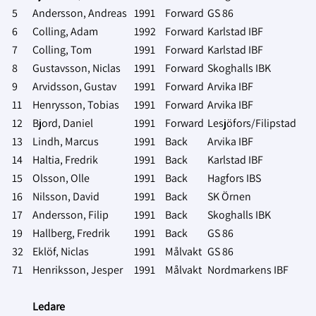
5
Andersson, Andreas
1991
Forward
GS 86
6
Colling, Adam
1992
Forward
Karlstad IBF
7
Colling, Tom
1991
Forward
Karlstad IBF
8
Gustavsson, Niclas
1991
Forward
Skoghalls IBK
9
Arvidsson, Gustav
1991
Forward
Arvika IBF
11
Henrysson, Tobias
1991
Forward
Arvika IBF
12
Bjord, Daniel
1991
Forward
Lesjöfors/Filipstad
13
Lindh, Marcus
1991
Back
Arvika IBF
14
Haltia, Fredrik
1991
Back
Karlstad IBF
15
Olsson, Olle
1991
Back
Hagfors IBS
16
Nilsson, David
1991
Back
SK Örnen
17
Andersson, Filip
1991
Back
Skoghalls IBK
19
Hallberg, Fredrik
1991
Back
GS 86
32
Eklöf, Niclas
1991
Målvakt
GS 86
71
Henriksson, Jesper
1991
Målvakt
Nordmarkens IBF
Ledare