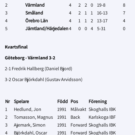
2
Värmland
4
2
2
0
19-8
8
3
Småland
4
2
1
1
16-13
7
4
Örebro Län
4
1
1
2
13-17
4
5
Jämtland/Härjedalen
4
0
0
4
5-31
0
Kvartsfinal
Göteborg - Värmland 3-2
2-1 Fredrik Hallberg (Daniel Bjord)
3-2 Oscar Björkdahl (Gustav Arvidsson)
Nr
Spelare
Född
Pos
Förening
1
Hedlund, Jon
1991
Målvakt
Skoghalls IBK
2
Tomasson, Magnus
1991
Back
Karlskoga IBF
3
Ajemark, Simon
1991
Forward
Skoghalls IBK
4
Björkdahl, Oscar
1991
Forward
Skoghalls IBK