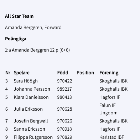
All Star Team
Amanda Berggren, Forward
Poängliga
1:a Amanda Berggren 12 p (6+6)
Nr
Spelare
Född
Position
Förening
3
Sara Höögh
970422
Skoghalls IBK
4
Johanna Persson
989217
Skoghalls IBK
5
Klara Danielsson
980413
Hagfors IF
Falun IF
6
Julia Eriksson
970628
Ungdom
7
Josefin Bergwall
970626
Skoghalls IBK
8
Sanna Ericsson
970918
Hagfors IF
9
Filippa Rutgersson
970829
Karlstad IBF