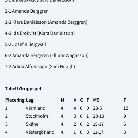
2-1 Amanda Berggren
3-2 Klara Danielsson (Amanda Berggren)
4-2 Ida Brokvist (Klara Danielsson)
5-2 Josefin Bergwall
6-2 Amanda Berggren (Ellinor Wagnsson)
7-2 Adina Alfredsson (Sara Höögh)
Tabell Gruppspel
Placering
Lag
M
V
O
F
MS
P
1
Värmland
4
4
0
0
28-6
12
2
Stockholm
4
3
0
1
28-13
9
3
Skåne
4
2
0
2
19-17
6
4
Västergötland
4
1
0
3
11-17
3