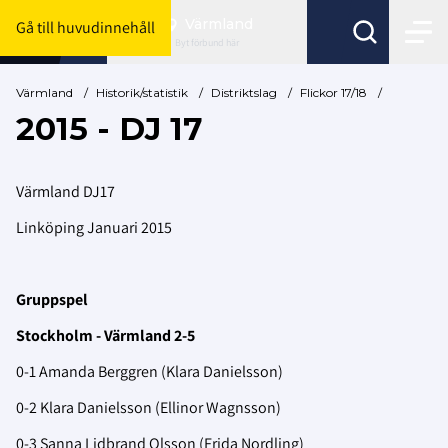
Värmland
Gå till huvudinnehåll
Byt förbund här
Värmland
/
Historik/statistik
/
Distriktslag
/
Flickor 17/18
/
2015 - DJ 17
Värmland DJ17
Linköping Januari 2015
Gruppspel
Stockholm - Värmland 2-5
0-1 Amanda Berggren (Klara Danielsson)
0-2 Klara Danielsson (Ellinor Wagnsson)
0-3 Sanna Lidbrand Olsson (Frida Nordling)