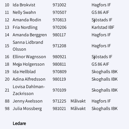
10
Ida Brokvist
971002
Hagfors IF
11
Nelly Swahn
970507
GS 86 AIF
12
Amanda Rodin
970813
Sjöstads IF
13
Fria Nordling
970206
Karlstad IBF
14
Amanda Berggren
980117
Hagfors IF
Sanna Lidbrand
15
971208
Hagfors IF
Olsson
16
Ellinor Wagnsson
980921
Sjöstads IF
18
Meja Holgersson
980811
GS 86 AIF
19
Ida Hellblad
970809
Skoghalls IBK
20
Adina Alfredsson
980119
Skoghalls IBK
Lovisa Dahlman-
21
970109
Skoghalls IBK
Zackrisson
88
Jenny Axelsson
971225
Målvakt
Hagfors IF
98
Julia Mossberg
981021
Målvakt
Skoghalls IBK
Ledare