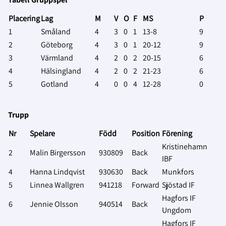
Placering
Lag
M
V
O
F
MS
P
1
Småland
4
3
0
1
13-8
9
2
Göteborg
4
3
0
1
20-12
9
3
Värmland
4
2
0
2
20-15
6
4
Hälsingland
4
2
0
2
21-23
6
5
Gotland
4
0
0
4
12-28
0
Trupp
Nr
Spelare
Född
Position
Förening
Kristinehamn
2
Malin Birgersson
930809
Back
IBF
4
Hanna Lindqvist
930630
Back
Munkfors
5
Linnea Wallgren
941218
Forward
Sjöstad IF
Hagfors IF
6
Jennie Olsson
940514
Back
Ungdom
Hagfors IF