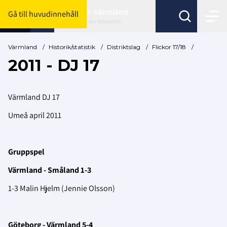
Värmland
Gå till huvudinnehåll
Byt förbund här
Värmland
/
Historik/statistik
/
Distriktslag
/
Flickor 17/18
/
2011 - DJ 17
Värmland DJ 17
Umeå april 2011
Gruppspel
Värmland - Småland 1-3
1-3 Malin Hjelm (Jennie Olsson)
Göteborg - Värmland 5-4