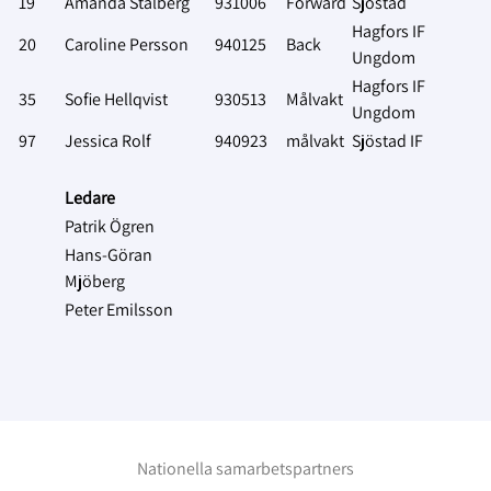
19
Amanda Stålberg
931006
Forward
Sjöstad
Hagfors IF
20
Caroline Persson
940125
Back
Ungdom
Hagfors IF
35
Sofie Hellqvist
930513
Målvakt
Ungdom
97
Jessica Rolf
940923
målvakt
Sjöstad IF
Ledare
Patrik Ögren
Hans-Göran
Mjöberg
Peter Emilsson
Nationella samarbetspartners