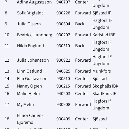
7
Adina Augustsson
940707
Center
Ungdom
8
Sofia Yngfeldt
930228
Forward
Sjöstad IF
Hagfors IF
9
Julia Olsson
930604
Back
Ungdom
10
Beatrice Lundberg
930202
Forward
Karlstad IBF
Hagfors IF
11
Hilda Englund
930510
Back
Ungdom
Hagfors IF
12
Julia Johansson
930922
Forward
Ungdom
13
Linn Östlund
940625
Forward
Munkfors
14
Elin Gustavsson
930510
Center
Sjöstad
15
Nanny Ögren
930215
Forward
Skoghalls IBK
16
Malin Hjelm
940203
Center
Skattkärrs IF
Hagfors If
17
My Melin
930908
Forward
Ungdom
Elinor Carlén-
18
930409
Center
Sjöstad
Björemo