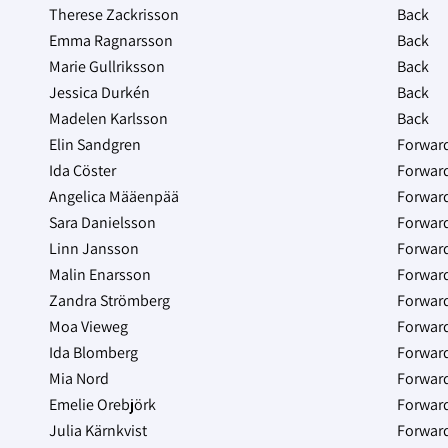
Therese Zackrisson
Back
Emma Ragnarsson
Back
Marie Gullriksson
Back
Jessica Durkén
Back
Madelen Karlsson
Back
Elin Sandgren
Forwar
Ida Cöster
Forwar
Angelica Määenpää
Forwar
Sara Danielsson
Forwar
Linn Jansson
Forwar
Malin Enarsson
Forwar
Zandra Strömberg
Forwar
Moa Vieweg
Forwar
Ida Blomberg
Forwar
Mia Nord
Forwar
Emelie Orebjörk
Forwar
Julia Kärnkvist
Forwar