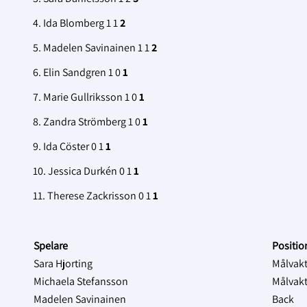
4. Ida Blomberg 1 1
2
5. Madelen Savinainen 1 1
2
6. Elin Sandgren 1 0
1
7. Marie Gullriksson 1 0
1
8. Zandra Strömberg 1 0
1
9. Ida Cöster 0 1
1
10. Jessica Durkén 0 1
1
11. Therese Zackrisson 0 1
1
Spelare
Positi
Sara Hjorting
Målvak
Michaela Stefansson
Målvak
Madelen Savinainen
Back