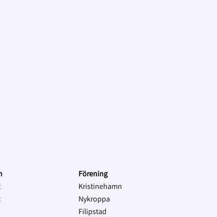
on
Förening
t
Kristinehamn
t
Nykroppa
Filipstad