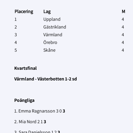
Placering
Lag
M
1
Uppland
4
2
Gästrikland
4
3
Värmland
4
4
Örebro
4
5
Skåne
4
Kvartsfinal
Värmland - Västerbotten 1-2 sd
Poängliga
1. Emma Ragnarsson 3 0
3
2. Mia Nord 2 1
3
3. Sara Danielsson 1 2
3