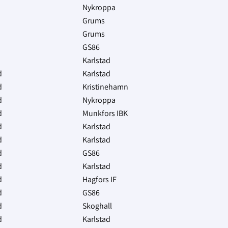
Nykroppa
Grums
Grums
GS86
Karlstad
d
Karlstad
d
Kristinehamn
d
Nykroppa
d
Munkfors IBK
d
Karlstad
d
Karlstad
d
GS86
d
Karlstad
d
Hagfors IF
d
GS86
d
Skoghall
d
Karlstad