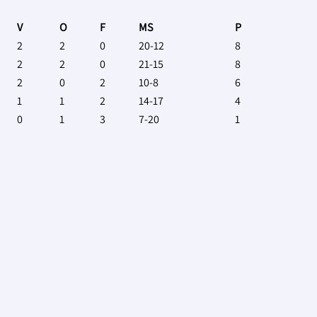
V
O
F
MS
P
2
2
0
20-12
8
2
2
0
21-15
8
2
0
2
10-8
6
1
1
2
14-17
4
0
1
3
7-20
1