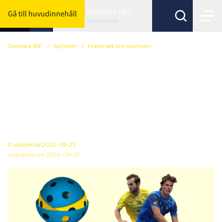
Svenska IBF
Gå till huvudinnehåll
Byt förbund här
Svenska IBF
/
Nyheter
/
Marknad och partners
Tävla om
föreningsbiljetter till EFT
tillsammans med
Pantamera
Publicerad
2025-09-25
Uppdaterad 2025-09-25