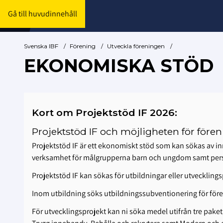
Gå till huvudinnehåll
Svenska IBF
/
Förening
/
Utveckla föreningen
/
EKONOMISKA STÖD
Kort om Projektstöd IF 2026:
Projektstöd IF och möjligheten för fören
Projektstöd IF är ett ekonomiskt stöd som kan sökas av inn
verksamhet för målgrupperna barn och ungdom samt per
Projektstöd IF kan sökas för utbildningar eller utvecklings
Inom utbildning söks utbildningssubventionering för för
För utvecklingsprojekt kan ni söka medel utifrån tre paket