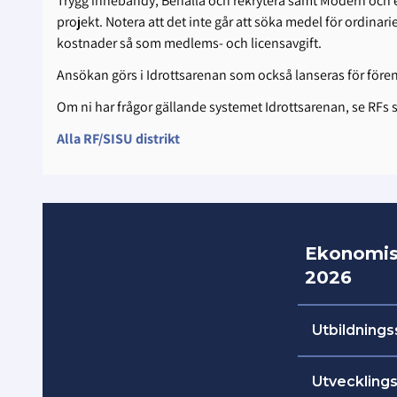
Trygg innebandy, Behålla och rekrytera samt Modern och effe
projekt. Notera att det inte går att söka medel för ordina
kostnader så som medlems- och licensavgift.
Ansökan görs i Idrottsarenan som också lanseras för fö
Om ni har frågor gällande systemet Idrottsarenan, se RFs 
Alla RF/SISU distrikt
Ekonomis
2026
Utbildning
Det är möjl
Utvecklings
idrottsaren