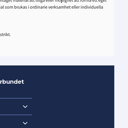
get material att tillgå eller möjlighet att forma ett eget
ial som brukas i ordinarie verksamhet eller individuella
strikt.
örbundet
on i