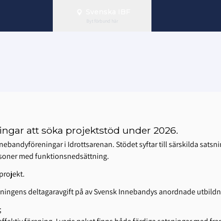
Svenska IBF
Byt förbund här
ingar att söka projektstöd under 2026.
ebandyföreningar i Idrottsarenan. Stödet syftar till särskilda satsni
soner med funktionsnedsättning.
projekt.
eningens deltagaravgift på av Svensk Innebandys anordnade utbildn
;