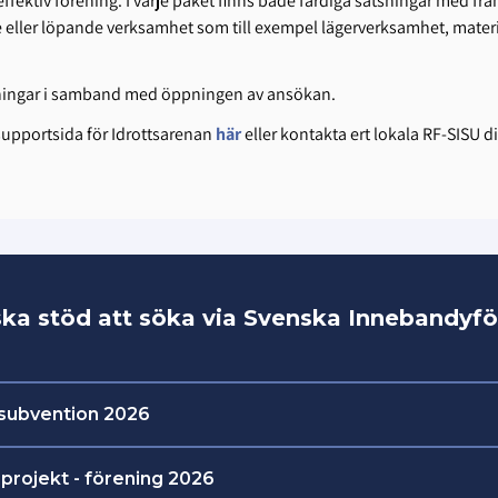
ktiv förening. I varje paket finns både färdiga satsningar med framta
rie eller löpande verksamhet som till exempel lägerverksamhet, mater
reningar i samband med öppningen av ansökan.
supportsida för Idrottsarenan
här
eller kontakta ert lokala RF-SISU di
ka stöd att söka via Svenska Innebandyf
ssubvention 2026
igt för föreningar att ansöka om utbildningssubventi
projekt - förening 2026
an.