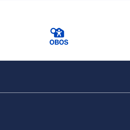
tt kunna
 modell, ett