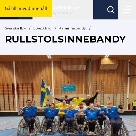
Svenska IBF
Gå till huvudinnehåll
Byt förbund här
Svenska IBF
/
Utveckling
/
Parainnebandy
/
RULLSTOLSINNEBANDY