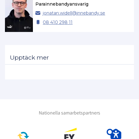
Parainnebandyansvarig
jonatan.
widell@
innebandy.se
08 410 298 11
Upptäck mer
Nationella samarbetspartners