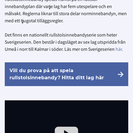
innebandyplan där varje lag har fem utespelare och
en
målvakt. Reglerna liknar till stora delar norminnebandyn, men
med ett tjugotal tilläggsregler.
Det finns en nationellt rullstolsinnebandyserie som heter
Sverigeserien. Den består i dagsläget av sex lag utspridda från
Umeå i norr till Kalmar i söder. Läs mer om Sverigeserien
här
.
Vill du prova på att spela
rullstolsinnebandy? Hitta ditt lag här