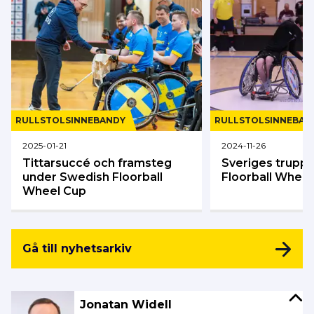
RULLSTOLS­INNEBANDY
RULLSTOLS­INNEBAN
2025-01-21
2024-11-26
Tittarsuccé och framsteg
Sveriges trupp t
under Swedish Floorball
Floorball Wheel
Wheel Cup
Gå till nyhetsarkiv
Jonatan Widell