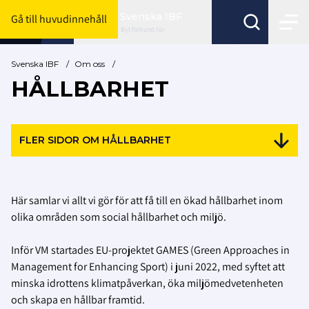
Svenska IBF
Gå till huvudinnehåll
Byt förbund här
Svenska IBF
/
Om oss
/
HÅLLBARHET
FLER SIDOR OM HÅLLBARHET
Här samlar vi allt vi gör för att få till en ökad hållbarhet inom
olika områden som social hållbarhet och miljö.
Inför VM startades EU-projektet GAMES (Green Approaches in
Management for Enhancing Sport) i juni 2022, med syftet att
minska idrottens klimatpåverkan, öka miljömedvetenheten
och skapa en hållbar framtid.