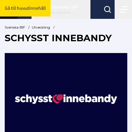
Svenska IBF
Gå till huvudinnehåll
Byt förbund här
Svenska IBF
/
Utveckling
/
SCHYSST INNEBANDY