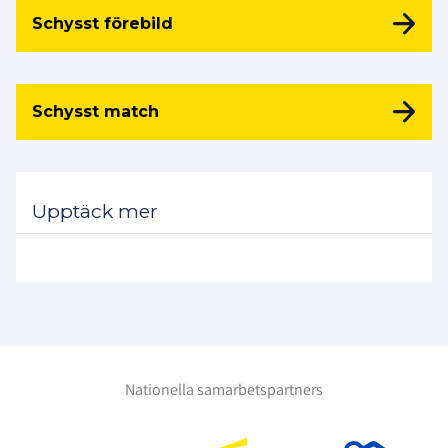
Schysst förebild
Schysst match
Upptäck mer
Nationella samarbetspartners