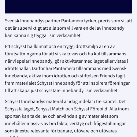
Svensk Innebandys partner Pantamera tycker, precis som vi, att
det är superviktigt att alla som vill vara en del av innebandy
kan känna sig trygga i sin verksamhet.
Ett schysst hallklimat och en trygg idrottsmiljö är en av
förutsättningarna för att vi ska trivas och ha kul tillsammans
när vi spelar innebandy, gör aktiviteter med laget eller vistas i
idrottshallar. Därför har Pantamera tillsammans med Svensk
Innebandy, aktiva inom idrotten och stiftelsen Friends tagit
fram materialet Schysst Innebandy för att inspirera föreningar
till att skapa just schysstare innebandy i sin verksamhet.
Schysst Innebandys material är idag indelat i tre kapitel: Det
Schyssta laget, Schysst Match och Schysst Förebild. Alla inom
sporten kan ta del av och använda sig av materialet som
innehåller massvis av bra fakta, verktyg och frågeställningar
som är extra relevanta för tränare, utövare och utövares