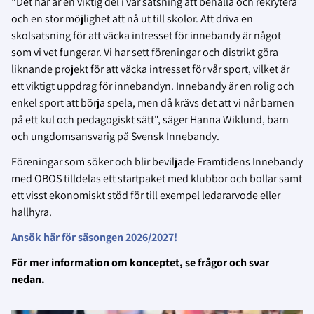
"Det här är en viktig del i vår satsning att behålla och rekrytera
och en stor möjlighet att nå ut till skolor. Att driva en
skolsatsning för att väcka intresset för innebandy är något
som vi vet fungerar. Vi har sett föreningar och distrikt göra
liknande projekt för att väcka intresset för vår sport, vilket är
ett viktigt uppdrag för innebandyn. Innebandy är en rolig och
enkel sport att börja spela, men då krävs det att vi når barnen
på ett kul och pedagogiskt sätt", säger Hanna Wiklund, barn
och ungdomsansvarig på Svensk Innebandy.
Föreningar som söker och blir beviljade Framtidens Innebandy
med OBOS tilldelas ett startpaket med klubbor och bollar samt
ett visst ekonomiskt stöd för till exempel ledararvode eller
hallhyra.
Ansök här för säsongen 2026/2027!
För mer information om konceptet, se frågor och svar
nedan.