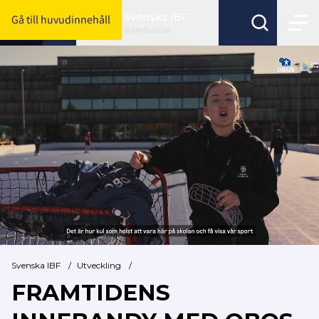
Svenska IBF
Gå till huvudinnehåll
Byt förbund här
Svenska IBF
/
Utveckling
/
FRAMTIDENS