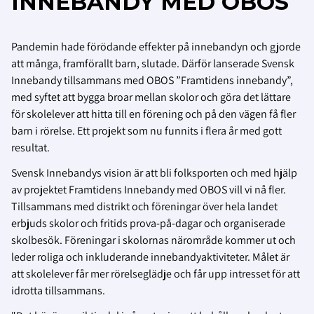
INNEBANDY MED OBOS
Pandemin hade förödande effekter på innebandyn och gjorde
att många, framförallt barn, slutade. Därför lanserade Svensk
Innebandy tillsammans med OBOS ”Framtidens innebandy”,
med syftet att bygga broar mellan skolor och göra det lättare
för skolelever att hitta till en förening och på den vägen få fler
barn i rörelse. Ett projekt som nu funnits i flera år med gott
resultat.
Svensk Innebandys vision är att bli folksporten och med hjälp
av projektet Framtidens Innebandy med OBOS vill vi nå fler.
Tillsammans med distrikt och föreningar över hela landet
erbjuds skolor och fritids prova-på-dagar och organiserade
skolbesök. Föreningar i skolornas närområde kommer ut och
leder roliga och inkluderande innebandyaktiviteter. Målet är
att skolelever får mer rörelseglädje och får upp intresset för att
idrotta tillsammans.