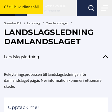
Svenska IBF
Gå till huvudinnehåll
Byt förbund här
Svenska IBF
/
Landslag
/
Damlandslaget
/
LANDSLAGSLEDNING
DAMLANDSLAGET
Landslagsledning
Rekryteringsprocessen till landslagsledningen för
damlandslaget pågår. Mer information kommer i ett senare
skede.
Upptäck mer