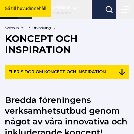
Svenska IBF
Gå till huvudinnehåll
Byt förbund här
Svenska IBF
/
Utveckling
/
KONCEPT OCH
INSPIRATION
FLER SIDOR OM KONCEPT OCH INSPIRATION
Bredda föreningens
verksamhetsutbud genom
något av våra innovativa och
inkluderande koncept!