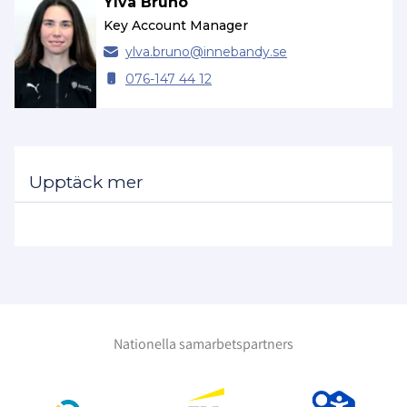
Ylva Bruno
Key Account Manager
ylva.
bruno@
innebandy.se
076-147 44 12
Upptäck mer
Nationella samarbetspartners