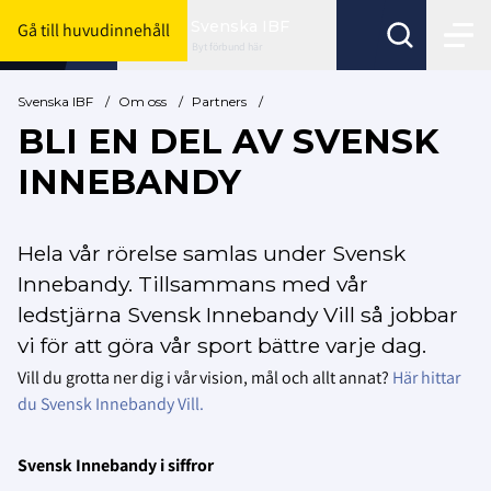
Svenska IBF
Gå till huvudinnehåll
Byt förbund här
Svenska IBF
/
Om oss
/
Partners
/
BLI EN DEL AV SVENSK
INNEBANDY
Hela vår rörelse samlas under Svensk
Innebandy. Tillsammans med vår
ledstjärna Svensk Innebandy Vill så jobbar
vi för att göra vår sport bättre varje dag.
Vill du grotta ner dig i vår vision, mål och allt annat?
Här hittar
du Svensk Innebandy Vill.
Svensk Innebandy i siffror