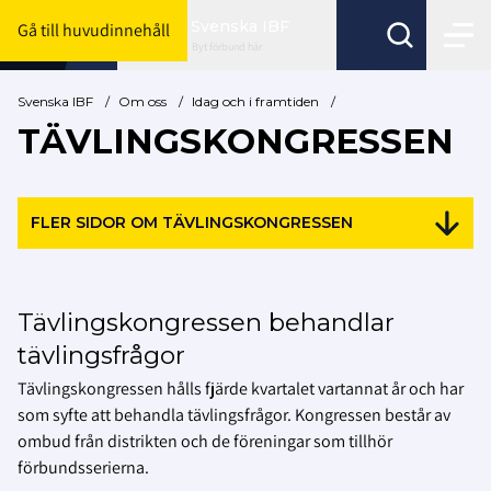
Svenska IBF
Gå till huvudinnehåll
Byt förbund här
Svenska IBF
/
Om oss
/
Idag och i framtiden
/
TÄVLINGSKONGRESSEN
FLER SIDOR OM TÄVLINGSKONGRESSEN
Tävlingskongressen behandlar
tävlingsfrågor
Tävlingskongressen hålls fjärde kvartalet vartannat år och har
som syfte att behandla tävlingsfrågor. Kongressen består av
ombud från distrikten och de föreningar som tillhör
förbundsserierna.