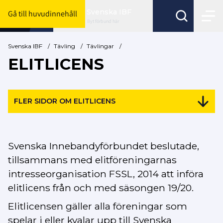
Svenska IBF
Gå till huvudinnehåll
Byt förbund här
Svenska IBF
/
Tävling
/
Tävlingar
/
ELITLICENS
FLER SIDOR OM ELITLICENS
Svenska Innebandyförbundet beslutade,
tillsammans med elitföreningarnas
intresseorganisation FSSL, 2014 att införa
elitlicens från och med säsongen 19/20.
Elitlicensen gäller alla föreningar som
spelar i eller kvalar upp till Svenska