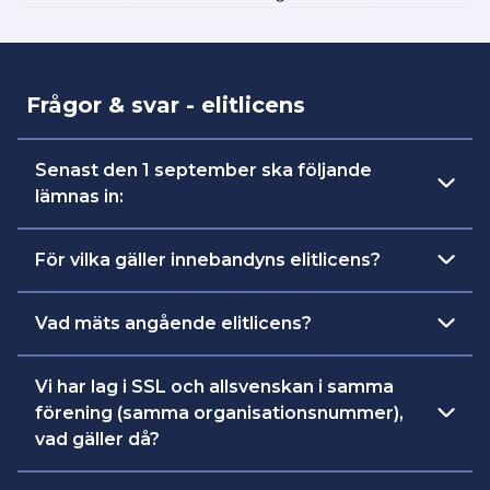
Frågor & svar - elitlicens
Senast den 1 september ska följande
lämnas in:
Årsmötesprotokoll som visar att godkänd
För vilka gäller innebandyns elitlicens?
eller auktoriserad revisor valts.
Svenska Superligan, allsvenskan och herrar
Vad mäts angående elitlicens?
På årsmöte fastställd och reviderad
division 1.
årsredovisning. Årsredovisning definieras i
Det är föreningens årsmötesprotokoll och
Årsredovisningslagen (1995:1554) (ÅRL) och
Vi har lag i SSL och allsvenskan i samma
årsredovisning per 30 april som kontrolleras.
upprättas med tillämpning av
förening (samma organisationsnummer),
Bokföringsnämndens allmänna råd:
vad gäller då?
• BFNAR 2016:10 Årsredovisning i mindre
företag (K2) eller