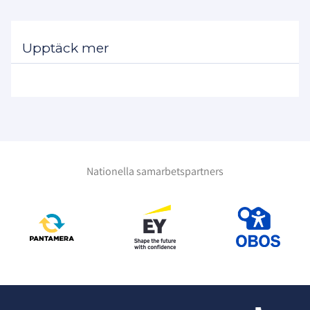
Höjt kapitalkrav i SSL
inte uppvisar eget kapital enligt
Kravet på eget kapital i Svenska
kapitalkravet,
Upptäck mer
Superligan (SSL) höjs till
50 000 kronor
.
vid bedömningen år 1 ges föreningen
Förändringen syftar till att
dispens och ska i stället till Licensnämnden
stärka
långsiktigheten i
föreningarnas
senast 1 september år 2 inge handlingar som
ekonomi.
uppfyller kraven.
1 maj
2027
Gäller från och med den
och
omfattar räkenskapsår som påbörjas detta
Detta som underlag för Licensnämndens
datum eller senare.
ordinarie bedömning år 2 huruvida B-
Nationella samarbetspartners
kriterierna uppfyllts för elitlicens.
Inga förfallna skulder till SIBF och SDF
Föreningar får inte ha förfallna skulder till
Är kraven år 2 fortfarande inte uppfyllda ska
Svenska Innebandyförbundet (SIBF) eller
föreningen inkomma med kompletterande
berört Specialdistriktsförbund (SDF)
som
handlingar i enlighet med punkt 2.2 för
överstiger en tiondels prisbasbelopp
vid
slutgiltig bedömning år 3.
tidpunkten för licensprövning.
Gäller från
1 maj
2026
och med den
och omfattar
räkenskapsår som påbörjas detta datum