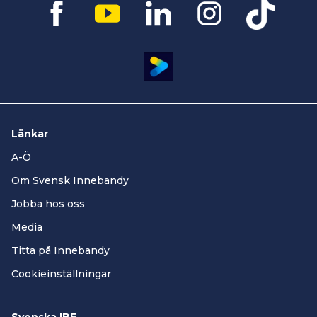
eller senare.
Skärpt krav på skatter och avgifter
Föreningar ska ha betalat skatter och
avgifter i rätt tid.
Revisionsberättelsen får
inte innehålla anmärkningar på obetalda
eller försenade skatter.
1 maj
2026
Gäller från och med den
och
Länkar
omfattar räkenskapsår som påbörjas detta
datum eller senare.
A-Ö
Om Svensk Innebandy
Redovisningsregler
Jobba hos oss
Division 1 Herr får möjlighet att
lämna
årsbokslut
i stället för
Media
årsredovisning enligt K2/K3.
SSL och
Titta på Innebandy
Allsvenskan behåller kravet på full
Cookieinställningar
årsredovisning enligt K2/K3.
RF:s
riktlinjer
Idrottens redovisning
integreras
som norm.