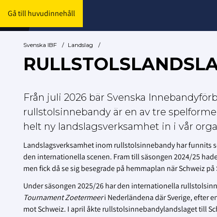
Gå till huvudinnehåll
Svenska IBF
/
Landslag
/
RULLSTOLSLANDSL
Från juli 2026 bär Svenska Innebandyförb
rullstolsinnebandy är en av tre spelforme
helt ny landslagsverksamhet in i vår orga
Landslagsverksamhet inom rullstolsinnebandy har funnits s
den internationella scenen. Fram till säsongen 2024/25 hade
men fick då se sig besegrade på hemmaplan när Schweiz på S
Under säsongen 2025/26 har den internationella rullstolsinn
Tournament Zoetermeer
i Nederländena där Sverige, efter
mot Schweiz. I april åkte rullstolsinnebandylandslaget till 