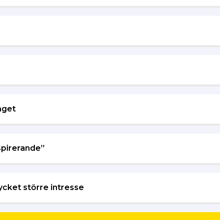
aget
spirerande”
mycket större intresse