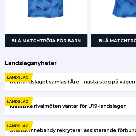
BLÅ MATCHTRÖJA FÖR BARN
BLÅ MATCHTRÖ
Landslagsnyheter
LANDSLAG
Herrlandslaget samlas i Åre – nästa steg på väge
LANDSLAG
Klassiska rivalmöten väntar för U19-landslagen
LANDSLAG
Svensk Innebandy rekryterar assisterande förbunds