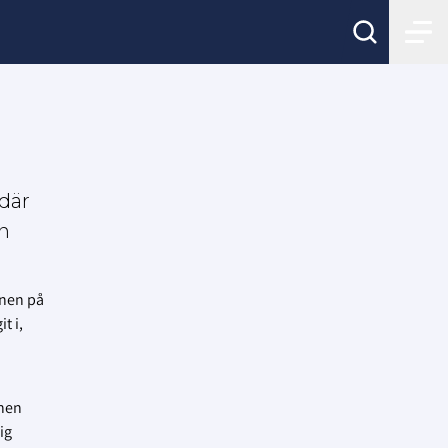
 där
en
onen på
t i,
chen
ig