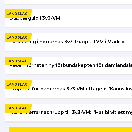
LANDSLAG
Dubbla guld i 3v3-VM
LANDSLAG
Förändring i herrarnas 3v3-trupp till VM i Madrid
LANDSLAG
Peter Hörnsten ny förbundskapten för damlandsl
LANDSLAG
Truppen för damernas 3v3-VM uttagen: ”Känns in
LANDSLAG
Här är herrarnas trupp till 3v3-VM: ”Har blivit ett 