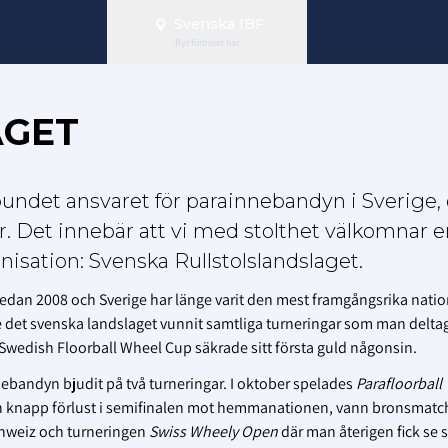
Svenska IBF
Byt förbund här
AGET
undet ansvaret för parainnebandyn i Sverige,
r. Det innebär att vi med stolthet välkomnar 
nisation: Svenska Rullstolslandslaget.
edan 2008 och Sverige har länge varit den mest framgångsrika nati
 det svenska landslaget vunnit samtliga turneringar som man deltagi
wedish Floorball Wheel Cup säkrade sitt första guld någonsin.
ebandyn bjudit på två turneringar. I oktober spelades
Parafloorball
 en knapp förlust i semifinalen mot hemmanationen, vann bronsmat
Schweiz och turneringen
Swiss Wheely Open
där man återigen fick se s