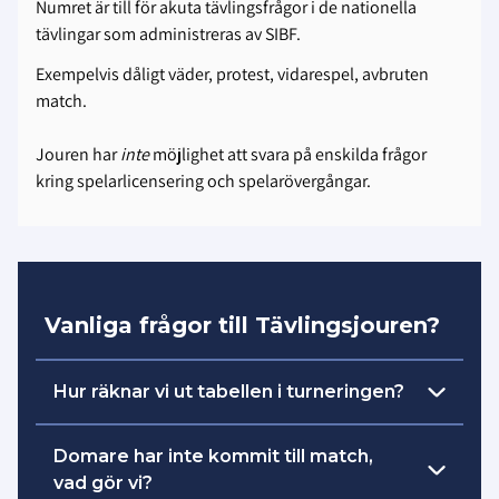
Numret är till för akuta tävlingsfrågor i de nationella
tävlingar som administreras av SIBF.
Exempelvis dåligt väder, protest, vidarespel, avbruten
match.
Jouren har
inte
möjlighet att svara på enskilda frågor
kring spelarlicensering och spelarövergångar.
Vanliga frågor till Tävlingsjouren?
Hur räknar vi ut tabellen i turneringen?
iBIS brukar sköta detta väldigt bra, men
Domare har inte kommit till match,
ibland drar något lag sig ur och då
vad gör vi?
behövs det manuell hjälp.