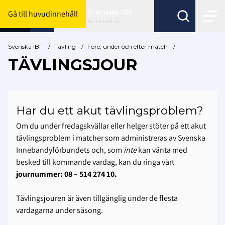
Svenska IBF
Gå till huvudinnehåll
Byt förbund här
Svenska IBF
/
Tävling
/
Före, under och efter match
/
TÄVLINGSJOUR
Har du ett akut tävlingsproblem?
Om du under fredagskvällar eller helger stöter på ett akut
tävlingsproblem i matcher som administreras av Svenska
Innebandyförbundets och, som
inte
kan vänta med
besked till kommande vardag, kan du ringa vårt
journummer: 08 – 514 274 10.
Tävlingsjouren är även tillgänglig under de flesta
vardagarna under säsong.