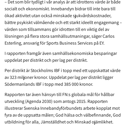
– Det som blir tydligt i vår analys är att idrottens värde är både
socialt och ekonomiskt. Innebandyn bidrar till inte bara till
ökad aktivitet utan också minskade sjukvårdskostnader,
bättre psykiskt välmående och ett starkt ideellt engagemang –
värden som tillsammans gör idrotten till en viktig del av
lösningen på flera stora samhällsutmaningar, säger Carlos
Esterling, ansvarig för Sports Business Services på EY.
I rapporten framgår även samhällsekonomiska besparingar
uppdelat per distrikt och per lag per distrikt.
Per distrikt är Stockholms IBF i topp med ett uppskattat värde
av 323 miljoner kronor. Uppdelat per lag per distrikt ligger
Södermanlands IBF i topp med 385 000 kronor.
Rapporten tar även hänsyn till FN:s globala mål för hållbar
utveckling (Agenda 2030) som antogs 2015. Rapporten
illustrerar Svenska Innebandyförbundets arbete kopplat mot
fyra av de uppsatta målen; God hälsa och välbefinnande, God
utbildning för alla, Jämställdhet och Minskad ojämlikhet.