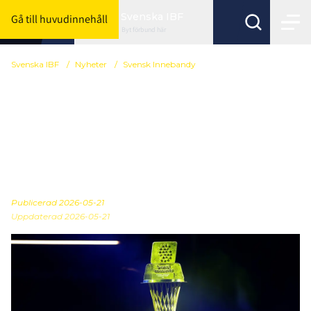
Svenska IBF
Gå till huvudinnehåll
Byt förbund här
Svenska IBF
/
Nyheter
/
Svensk Innebandy
Svensk Innebandy
skapar samhällsvärde för
2,1 miljarder – bidrar till
ökad folkhälsa
Publicerad
2026-05-21
Uppdaterad 2026-05-21