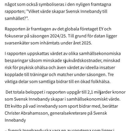
något som också symboliseras i den nyligen framtagna
rapporten; ”Vilket värde skapar Svensk Innebandy till
samhället?”.
Rapporten är framtagen av det globala företaget EY och
fokuserar på säsongen 2024/25. Till grund för datan ligger
svarsenkäter som inhämtats under året 2025.
I rapporten uppskattas värdet av olika samhällsekonomiska
besparingar såsom minskade sjukvårdskostnader, minskad
risk för psykisk ohälsa och även värdet av ideella insatser
kopplade till träningar och matcher under säsongen. Tre
viktiga delar som samtliga bidrar till en ökad folkhälsa.
Det totala beloppet i rapporten uppgår till 2,1 miljarder kronor
som Svensk Innebandy skapar i samhällsekonomiskt värde.
Ett kvitto på vad innebandy som sport bidrar med, berättar
Christer Abrahamsson, generalsekreterare på Svensk
Innebandy
– Svensk Innebandy ska vara en av sporterna som ligger i