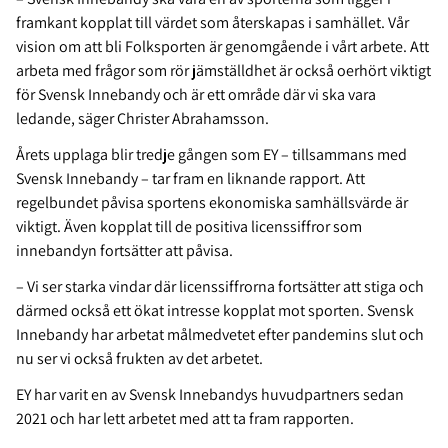
framkant kopplat till värdet som återskapas i samhället. Vår
vision om att bli Folksporten är genomgående i vårt arbete. Att
arbeta med frågor som rör jämställdhet är också oerhört viktigt
för Svensk Innebandy och är ett område där vi ska vara
ledande, säger Christer Abrahamsson.
Årets upplaga blir tredje gången som EY – tillsammans med
Svensk Innebandy – tar fram en liknande rapport. Att
regelbundet påvisa sportens ekonomiska samhällsvärde är
viktigt. Även kopplat till de positiva licenssiffror som
innebandyn fortsätter att påvisa.
– Vi ser starka vindar där licenssiffrorna fortsätter att stiga och
därmed också ett ökat intresse kopplat mot sporten. Svensk
Innebandy har arbetat målmedvetet efter pandemins slut och
nu ser vi också frukten av det arbetet.
EY har varit en av Svensk Innebandys huvudpartners sedan
2021 och har lett arbetet med att ta fram rapporten.