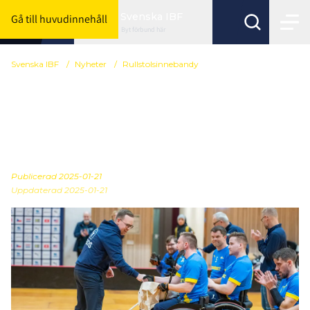
Svenska IBF
Gå till huvudinnehåll
Byt förbund här
Svenska IBF
/
Nyheter
/
Rullstols­innebandy
Tittarsuccé och framsteg
under Swedish Floorball
Wheel Cup
Publicerad
2025-01-21
Uppdaterad 2025-01-21