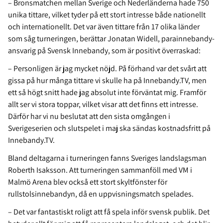
– Bronsmatchen mellan Sverige och Nederländerna hade 750
unika tittare, vilket tyder på ett stort intresse både nationellt
och internationellt. Det var även tittare från 17 olika länder
som såg turneringen, berättar Jonatan Widell, parainnebandy-
ansvarig på Svensk Innebandy, som är positivt överraskad:
– Personligen är jag mycket nöjd. På förhand var det svårt att
gissa på hur många tittare vi skulle ha på Innebandy.TV, men
ett så högt snitt hade jag absolut inte förväntat mig. Framför
allt ser vi stora toppar, vilket visar att det finns ett intresse.
Därför har vi nu beslutat att den sista omgången i
Sverigeserien och slutspelet i maj ska sändas kostnadsfritt på
Innebandy.TV.
Bland deltagarna i turneringen fanns Sveriges landslagsman
Roberth Isaksson. Att turneringen sammanföll med VM i
Malmö Arena blev också ett stort skyltfönster för
rullstolsinnebandyn, då en uppvisningsmatch spelades.
– Det var fantastiskt roligt att få spela inför svensk publik. Det