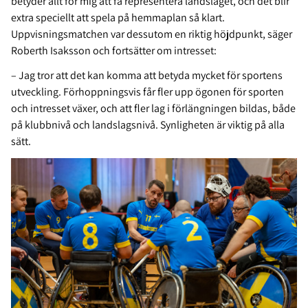
betyder allt för mig att få representera landslaget, och det blir
extra speciellt att spela på hemmaplan så klart.
Uppvisningsmatchen var dessutom en riktig höjdpunkt, säger
Roberth Isaksson och fortsätter om intresset:
– Jag tror att det kan komma att betyda mycket för sportens
utveckling. Förhoppningsvis får fler upp ögonen för sporten
och intresset växer, och att fler lag i förlängningen bildas, både
på klubbnivå och landslagsnivå. Synligheten är viktig på alla
sätt.