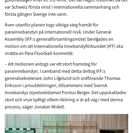
var Schweiz första vinst i internationella sammanhang och
första gången Sverige inte vann.
Även utanför planen togs viktiga steg framåt för
parainnebandyn på internationell nivå. Under General
Assembly (IFF:s generalförsamlingsmöte) beviljades en
motion om att Internationella Innebandyförbundet (IFF) ska
inrätta en Para Floorball-kommitté.
– Att motionen antogs var ett stort framsteg för
parainnebandyn. I samband med detta deltog IFF:s
generalsekreterare John Liljelund och ordförande Thomas
Eriksson i prisutdelningen, tillsammans med Svensk
Innebandys styrelseledamot Pontus Berger. Det uppskattades
stort och visar tydligt vilken riktning vi är på väg i med denna
process, säger Jonatan Widell.