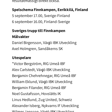
resultatmässigt direkt också.
Spelschema Finnkampen, Eerikkilä, Finland
5 september 17.00, Sverige-Finland
6 september 16.00, Finland-Sverige
Sveriges trupp till Finnkampen
Målvakter
Daniel Birgersson, Växjö IBK Utveckling
Axel Holmgren, Sandåkerns SK
Utespelare
*Victor Bergström, RIG Umeå IBF
Alex Carlstedt, Växjö IBK Utveckling
Benjamin Chehrehnegar, RIG Umeå IBF
William Eklund, Växjö IBK Utveckling
Benjamin Filander, RIG Umeå IBF
Noel Gustafsson, Hovslätts IK
Linus Hedlund, Zug United, Schweiz
Alexander Isberg, Nykvarns IF Utveckling
Wilmer Jansson, Växjö IBK Utveckling