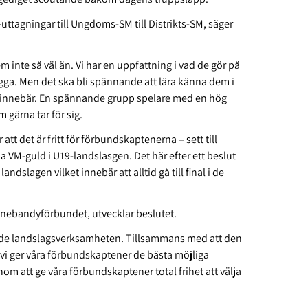
G-uttagningar till Ungdoms-SM till Distrikts-SM, säger
 inte så väl än. Vi har en uppfattning i vad de gör på
rygga. Men det ska bli spännande att lära känna dem i
t innebär. En spännande grupp spelare med en hög
 gärna tar för sig.
 det är fritt för förbundskaptenerna – sett till
nna VM-guld i U19-landslasgen. Det här efter ett beslut
andslagen vilket innebär att alltid gå till final i de
nnebandyförbundet, utvecklar beslutet.
lande landslagsverksamheten. Tillsammans med att den
 vi ger våra förbundskaptener de bästa möjliga
nom att ge våra förbundskaptener total frihet att välja