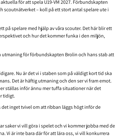
r aktuella för att spela U19-VM 2027. Förbundskapten
scoutnätverket – koll på ett stort antal spelare ute i
rett på spelare med hjälp av våra scouter. Det här blir ett
 perspektivet och hur det kommer funka i den miljön,
n utmaning för förbundskapten Brolin och hans stab att
idigare. Nu är det vi i staben som på väldigt kort tid ska
mmans. Det är häftig utmaning och den ser vi fram emot.
er ställas inför ännu mer tuffa situationer när det
r tidigt.
et inget tvivel om att ribban läggs högt inför de
har saker vi vill göra i spelet och vi kommer jobba med de
. Vi är inte bara där för att lära oss, vi vill konkurrera