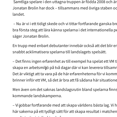
Samtliga spelare i den uttagna truppen är födda 2008 och ä
Jonatan Brolin har dock – tillsammans med övriga staben och 
landet.
– Nu är vi i ett tidigt skede och vi tittar fortfarande ganska b
bra första steg att lära känna spelarna i det internationella
säger Jonatan Brolin.
En trupp med enbart debutanter innebär också att det blir e
snabbt acklimatisera spelarna till landslagets spelsätt.
– Det finns ingen erfarenhet av till exempel ha spelat ett VM t
skapa en arbetsmiljö på två dagar där vi kan leverera tillsa
Det är viktigt att ta vara på de här erfarenheterna för vi komm
brinner inför ett VM, så det är bra att få sådana här situatione
Men även om det saknas landslagsrutin bland spelarna finns d
kommande landskamperna.
– Vi jobbar fortfarande med att skapa världens bästa lag. Vi 
här sakerna på ett tydligt sätt för att skapa resultat i matcherna