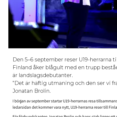
Den 5–6 september reser U19-herrarna till
Finland åker blågult med en trupp bestå
är landslagsdebutanter.
”Det är häftig utmaning och den ser vi 
Jonatan Brolin.
I början av september startar U19-herrarnas resa tillsamman
ledarsidan det kommer vara nytt, U19-herrarna reser till Fi
För förbundskapten Jonatan Brolin och hans stab ligger et