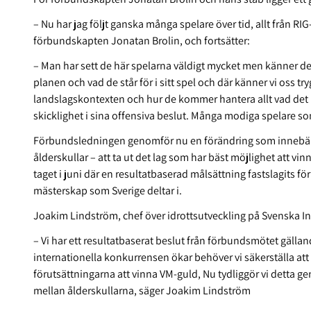
– Nu har jag följt ganska många spelare över tid, allt från RI
förbundskapten Jonatan Brolin, och fortsätter:
– Man har sett de här spelarna väldigt mycket men känner dem
planen och vad de står för i sitt spel och där känner vi oss t
landslagskontexten och hur de kommer hantera allt vad de
skicklighet i sina offensiva beslut. Många modiga spelare som
Förbundsledningen genomför nu en förändring som innebär att
ålderskullar – att ta ut det lag som har bäst möjlighet att vi
taget i juni där en resultatbaserad målsättning fastslagits för l
mästerskap som Sverige deltar i.
Joakim Lindström, chef över idrottsutveckling på Svenska I
– Vi har ett resultatbaserat beslut från förbundsmötet gäl
internationella konkurrensen ökar behöver vi säkerställa att
förutsättningarna att vinna VM-guld, Nu tydliggör vi detta ge
mellan ålderskullarna, säger Joakim Lindström