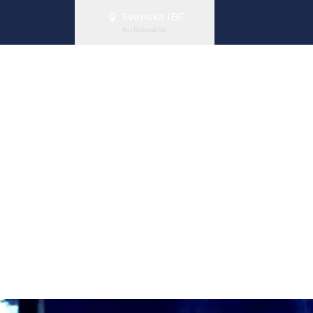
Svenska IBF
Byt förbund här
 trupp uttagen
 samtliga spe