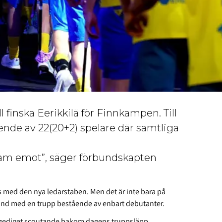
 finska Eerikkilä för Finnkampen. Till
ende av 22(20+2) spelare där samtliga
fram emot”, säger förbundskapten
s med den nya ledarstaben. Men det är inte bara på
nland med en trupp bestående av enbart debutanter.
t gediget scoutande bakom dagens truppsläpp.