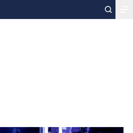
 till
lare