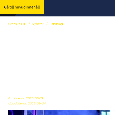
Gå till huvudinnehåll
Svenska IBF
/
Nyheter
/
Landslag
U19-herrarnas
Finnkampen –
debuterar
Publicerad
2025-08-21
Uppdaterad 2025-09-04