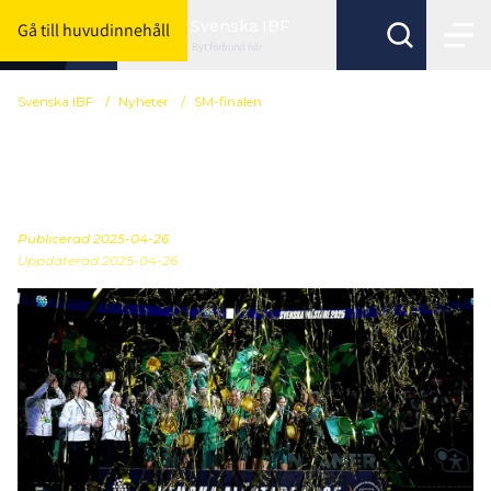
Svenska IBF
Gå till huvudinnehåll
Byt förbund här
Svenska IBF
/
Nyheter
/
SM-finalen
Thorengruppen IBK är
svenska mästare
Publicerad
2025-04-26
Uppdaterad 2025-04-26