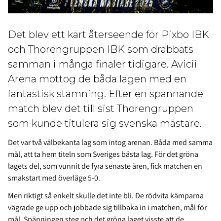
Det blev ett kärt återseende för Pixbo IBK
och Thorengruppen IBK som drabbats
samman i många finaler tidigare. Avicii
Arena mottog de båda lagen med en
fantastisk stämning. Efter en spännande
match blev det till sist Thorengruppen
som kunde titulera sig svenska mästare.
Det var två välbekanta lag som intog arenan. Båda med samma
mål, att ta hem titeln som Sveriges bästa lag. För det gröna
lagets del, som vunnit de fyra senaste åren, fick matchen en
smakstart med överläge 5-0.
Men riktigt så enkelt skulle det inte bli. De rödvita kämparna
vägrade ge upp och jobbade sig tillbaka in i matchen, mål för
mål. Spänningen steg och det gröna laget visste att de