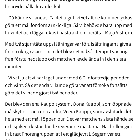
behövde hålla huvudet kallt.
–
Då kände vi: andas. Ta det lugnt, vi vet att de kommer lyckas
göra ett mål för dom är skickliga. Så vi behövde bara upp med
huvudet och lägga fokus i nästa aktion, berättar Maja Viström.
Med två stjärntäta uppställningar var förutsättningarna givna
för en riktig rysare – och det blev det också. Tempot var högt
från första nedsläpp och matchen levde ända in i den sista
minuten.
–
Vi vet ju att vi har legat under med 6-2 inför tredje perioden
och vänt. Så det enda vi kunde göra var att försöka fortsätta
göra det vi hade gjort i två perioder.
Det blev den ena Kauppisystern, Oona Kauppi, som öppnade
målskyttet – och den andra, Veera Kauppi, som avslutade det
hela med ett mål i öppen bur. Det var matchens sista händelse
och spiken i kistan för de regerande mästarna. När bollen gick
in brast Thorengruppen ut i ett glädjevrål. Segern var ett