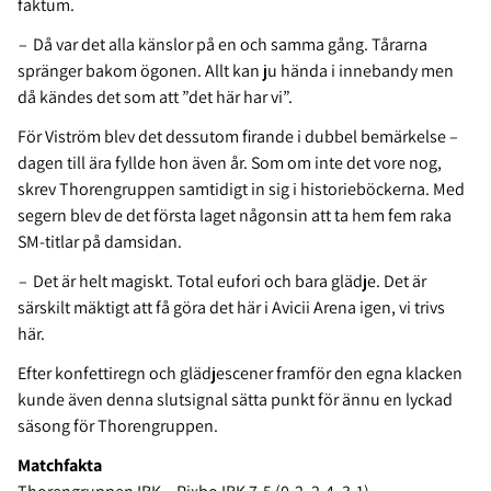
faktum.
–
Då var det alla känslor på en och samma gång. Tårarna
spränger bakom ögonen. Allt kan ju hända i innebandy men
då kändes det som att ”det här har vi”.
För Viström blev det dessutom firande i dubbel bemärkelse –
dagen till ära fyllde hon även år. Som om inte det vore nog,
skrev Thorengruppen samtidigt in sig i historieböckerna. Med
segern blev de det första laget någonsin att ta hem fem raka
SM-titlar på damsidan.
–
Det är helt magiskt. Total eufori och bara glädje. Det är
särskilt mäktigt att få göra det här i Avicii Arena igen, vi trivs
här.
Efter konfettiregn och glädjescener framför den egna klacken
kunde även denna slutsignal sätta punkt för ännu en lyckad
säsong för Thorengruppen.
Matchfakta