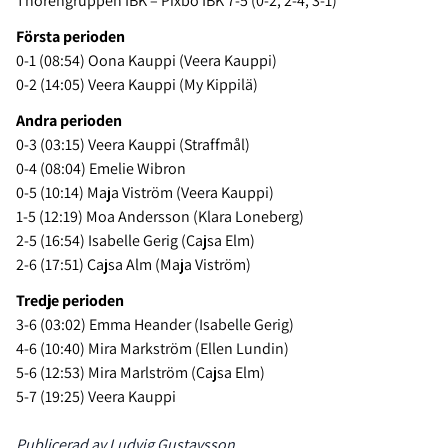
Thorengruppen IBK – Pixbo IBK 7-5 (0-2, 2-4, 3-1)
Första perioden
0-1 (08:54) Oona Kauppi (Veera Kauppi)
0-2 (14:05) Veera Kauppi (My Kippilä)
Andra perioden
0-3 (03:15) Veera Kauppi (Straffmål)
0-4 (08:04) Emelie Wibron
0-5 (10:14) Maja Viström (Veera Kauppi)
1-5 (12:19) Moa Andersson (Klara Loneberg)
2-5 (16:54) Isabelle Gerig (Cajsa Elm)
2-6 (17:51) Cajsa Alm (Maja Viström)
Tredje perioden
3-6 (03:02) Emma Heander (Isabelle Gerig)
4-6 (10:40) Mira Markström (Ellen Lundin)
5-6 (12:53) Mira Marlström (Cajsa Elm)
5-7 (19:25) Veera Kauppi
Publicerad av Ludvig Gustavsson