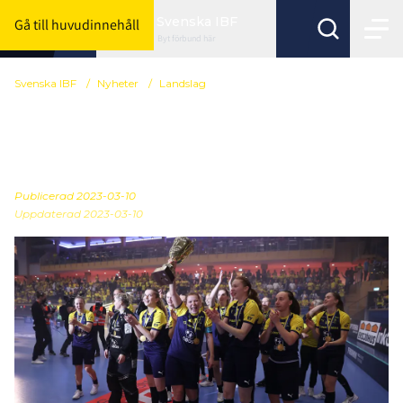
Svenska IBF
Gå till huvudinnehåll
Byt förbund här
Svenska IBF
/
Nyheter
/
Landslag
Spelarutvecklingsansvari
g till Svensk Innebandy
Publicerad
2023-03-10
Uppdaterad 2023-03-10