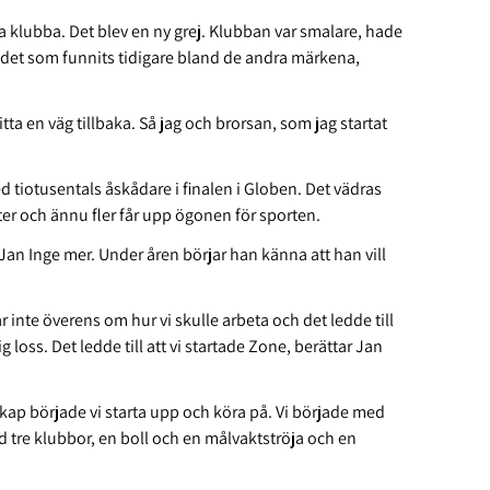
ya klubba. Det blev en ny grej. Klubban var smalare, hade
ot det som funnits tidigare bland de andra märkena,
ta en väg tillbaka. Så jag och brorsan, som jag startat
ed tiotusentals åskådare i finalen i Globen. Det vädras
r och ännu fler får upp ögonen för sporten.
Jan Inge mer. Under åren börjar han känna att han vill
var inte överens om hur vi skulle arbeta och det ledde till
g loss. Det ledde till att vi startade Zone, berättar Jan
kap började vi starta upp och köra på. Vi började med
med tre klubbor, en boll och en målvaktströja och en