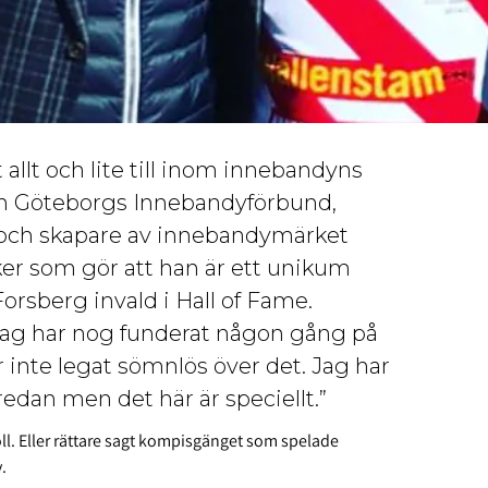
allt och lite till inom innebandyns
och Göteborgs Innebandyförbund,
k och skapare av innebandymärket
er som gör att han är ett unikum
rsberg invald i Hall of Fame.
t. Jag har nog funderat någon gång på
r inte legat sömnlös över det. Jag har
edan men det här är speciellt.”
ll. Eller rättare sagt kompisgänget som spelade
.