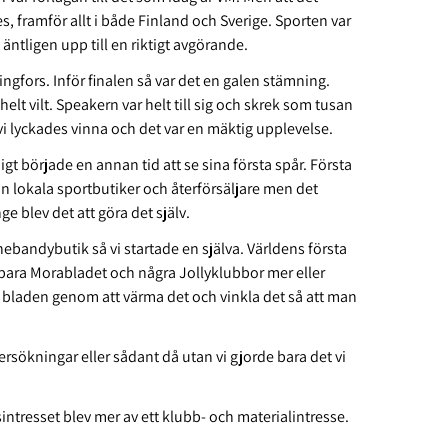
 framför allt i både Finland och Sverige. Sporten var
tligen upp till en riktigt avgörande.
ingfors. Inför finalen så var det en galen stämning.
helt vilt. Speakern var helt till sig och skrek som tusan
i lyckades vinna och det var en mäktig upplevelse.
gt började en annan tid att se sina första spår. Första
ån lokala sportbutiker och återförsäljare men det
 blev det att göra det själv.
innebandybutik så vi startade en själva. Världens första
 bara Morabladet och några Jollyklubbor mer eller
de bladen genom att värma det och vinkla det så att man
sökningar eller sådant då utan vi gjorde bara det vi
ntresset blev mer av ett klubb- och materialintresse.