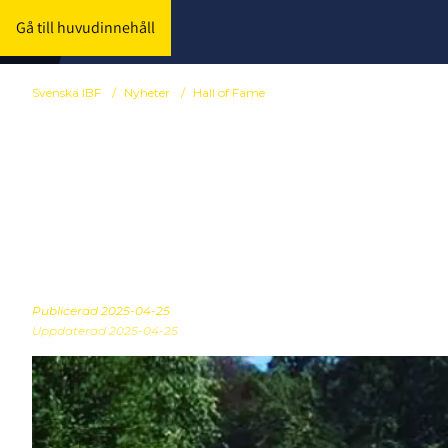
Gå till huvudinnehåll
Svenska IBF
/
Nyheter
/
Hall of Fame
Jan Inge Fors
Innebandys H
Publicerad
2025-04-25
Uppdaterad 2025-04-25