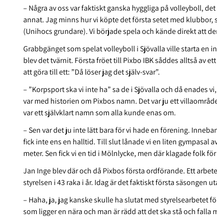
– Några av oss var faktiskt ganska hyggliga på volleyboll, d
annat. Jag minns hur vi köpte det första setet med klubbor, 
(Unihocs grundare). Vi började spela och kände direkt att de
Grabbgänget som spelat volleyboll i Sjövalla ville starta en 
blev det tvärnit. Första fröet till Pixbo IBK såddes alltså av 
att göra till ett: ”Då löser jag det själv-svar”.
– ”Korpsport ska vi inte ha” sa de i Sjövalla och då enades vi,
var med historien om Pixbos namn. Det var ju ett villaområde 
var ett självklart namn som alla kunde enas om.
– Sen var det ju inte lätt bara för vi hade en förening. Inneb
fick inte ens en halltid. Till slut lånade vi en liten gympasa
meter. Sen fick vi en tid i Mölnlycke, men där klagade folk för 
Jan Inge blev där och då Pixbos första ordförande. Ett arbet
styrelsen i 43 raka i år. Idag är det faktiskt första säsongen u
– Haha, ja, jag kanske skulle ha slutat med styrelsearbetet fö
som ligger en nära och man är rädd att det ska stå och falla 