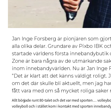
Jan Inge Forsberg är pionjären som gjort 
alla olika delar. Grundare av Pixbo IBK 
startade världens första innebandybuti
Zone är bara några av de utmärkande sak
inom innebandyvärlden. Nu är Jan Inge Fo
”Det är klart att det känns väldigt rolig
om det där skulle bli aktuellt, men jag ha
fått vara med om så mycket roliga saker r
Allt började runt 80-talet och det var med sporten… volleybo
volleyboll och i stället kom i kontakt med sporten innebandy