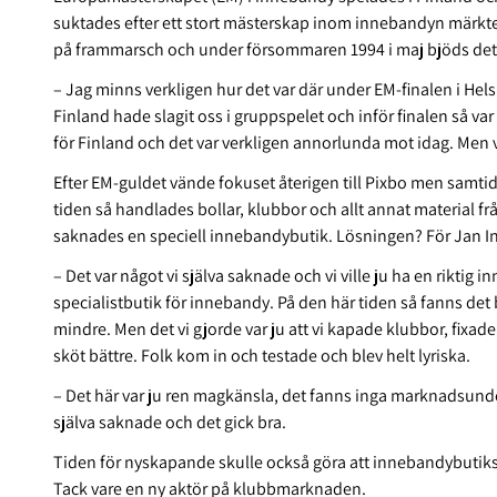
suktades efter ett stort mästerskap inom innebandyn märktes,
på frammarsch och under försommaren 1994 i maj bjöds det än
– Jag minns verkligen hur det var där under EM-finalen i Hels
Finland hade slagit oss i gruppspelet och inför finalen så var 
för Finland och det var verkligen annorlunda mot idag. Men v
Efter EM-guldet vände fokuset återigen till Pixbo men samtidi
tiden så handlades bollar, klubbor och allt annat material fr
saknades en speciell innebandybutik. Lösningen? För Jan Inge
– Det var något vi själva saknade och vi ville ju ha en riktig 
specialistbutik för innebandy. På den här tiden så fanns det
mindre. Men det vi gjorde var ju att vi kapade klubbor, fixa
sköt bättre. Folk kom in och testade och blev helt lyriska.
– Det här var ju ren magkänsla, det fanns inga marknadsunder
själva saknade och det gick bra.
Tiden för nyskapande skulle också göra att innebandybutiksi
Tack vare en ny aktör på klubbmarknaden.