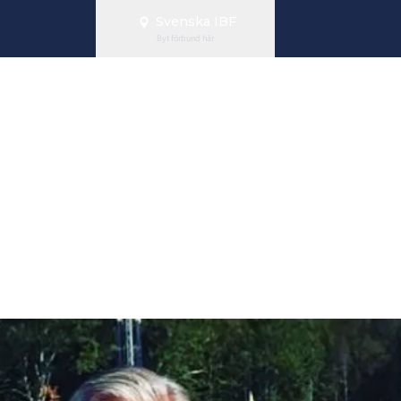
Svenska IBF
Byt förbund här
berg invald i 
all of Fame