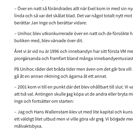
– Över en natt så förändrades allt när Exel kom in med sin n
linda och så var det skålat blad. Det var något totalt nytt m
berättar Jan Inge och berättar vidare:
– Unihoc blev utkonkurrerade över en natt och de försökte hit
butiken med, blev värvade över dit.
Året vi är vid nu är 1996 och innebandyn har sitt första VM m
pionjärsanda och framfart bland många innebandyentusiaste
På Unihoc råder det bråda tider men även om det går bra vill 
gå åt en annan riktning och ägarna åt ett annat.
– 2001 kom vi till en punkt där det blev ohållbart till slut. Vi 
att två val. Antingen skulle jag köpa ut de andra eller bryta mi
Inge och fortsätter om starten:
– Jag och Hans Wallenstam klev ut med lite kapital och kuns
ett väldigt litet utbud men vi ville göra vår grej. Vi började 
målvaktsbyxa.