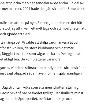
one att plocka marknadsandelar av de andra. En del av
mer och mer. 2004 hade det gått så bra för Zone att ett
kulle samarbeta på nytt. Fint erbjudande men det här
örstod jag att vi var i ett nytt läge och att möjligheten att
 och gjorde ett avtal.
inte många vet. Vi valde att skilja varumärkena åt och
för strukturen, de stora klubbarna och det mer
färgglatt och folk som vågar sticka ut. Det tog tid att
t riktigt bra. De kompletterar varandra.
gare av världens största innebandymärke räckte så finns
minst sagt otippad sådan, även för han själv, nämligen
n. Jag struntar i vilka som styr men idrotten står mig
 Mölnlycke så var beskedet tydligt. Det skulle ta minst
, jag startade Sportpartiet, berättar Jan Inge och