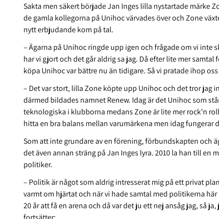
Sakta men säkert började Jan Inges lilla nystartade märke Z
de gamla kollegorna på Unihoc värvades över och Zone växte 
nytt erbjudande kom på tal.
– Ägarna på Unihoc ringde upp igen och frågade om vi inte s
har vi gjort och det går aldrig sa jag. Då efter lite mer samtal f
köpa Unihoc var bättre nu än tidigare. Så vi pratade ihop oss
– Det var stort, lilla Zone köpte upp Unihoc och det tror jag 
därmed bildades namnet Renew. Idag är det Unihoc som står 
teknologiska i klubborna medans Zone är lite mer rock’n roll, 
hitta en bra balans mellan varumärkena men idag fungerar de
Som att inte grundare av en förening, förbundskapten och ä
det även annan sträng på Jan Inges lyra. 2010 la han till en 
politiker.
– Politik är något som aldrig intresserat mig på ett privat pla
varmt om hjärtat och när vi hade samtal med politikerna här i
20 år att få en arena och då var det ju ett nej ansåg jag, så ja
fortsätter: