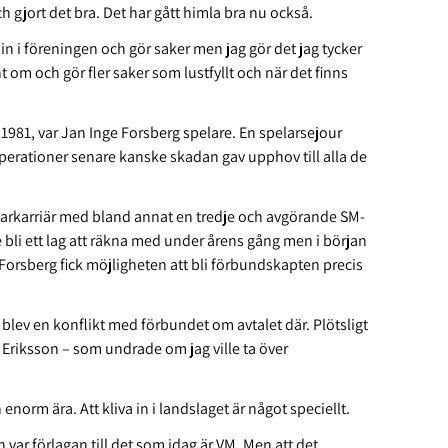
 gjort det bra. Det har gått himla bra nu också.
in i föreningen och gör saker men jag gör det jag tycker
t om och gör fler saker som lustfyllt och när det finns
1981, var Jan Inge Forsberg spelare. En spelarsejour
 operationer senare kanske skadan gav upphov till alla de
markarriär med bland annat en tredje och avgörande SM-
 bli ett lag att räkna med under årens gång men i början
 Forsberg fick möjligheten att bli förbundskapten precis
blev en konflikt med förbundet om avtalet där. Plötsligt
s Eriksson – som undrade om jag ville ta över
 enorm ära. Att kliva in i landslaget är något speciellt.
ar förlagan till det som idag är VM. Men att det