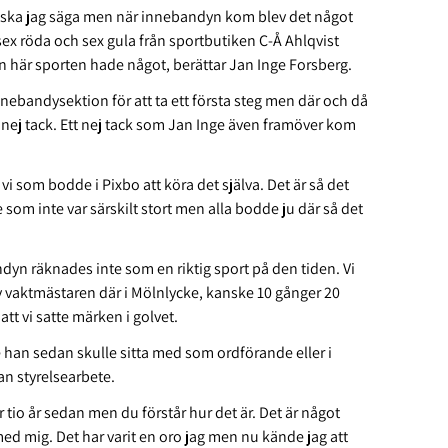
et ska jag säga men när innebandyn kom blev det något
sex röda och sex gula från sportbutiken C-Å Ahlqvist
n här sporten hade något, berättar Jan Inge Forsberg.
innebandysektion för att ta ett första steg men där och då
ett nej tack. Ett nej tack som Jan Inge även framöver kom
 vi som bodde i Pixbo att köra det själva. Det är så det
som inte var särskilt stort men alla bodde ju där så det
andyn räknades inte som en riktig sport på den tiden. Vi
l av vaktmästaren där i Mölnlycke, kanske 10 gånger 20
att vi satte märken i golvet.
e han sedan skulle sitta med som ordförande eller i
tan styrelsearbete.
r tio år sedan men du förstår hur det är. Det är något
med mig. Det har varit en oro jag men nu kände jag att