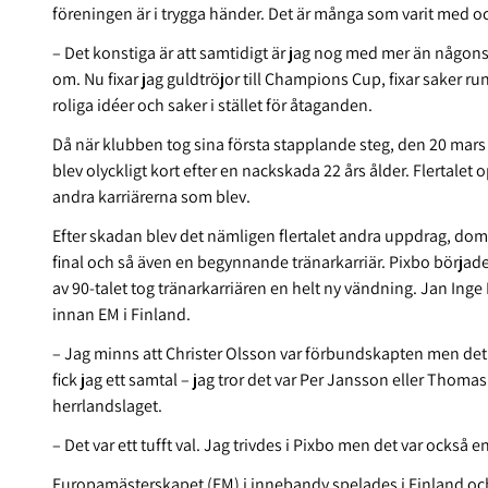
föreningen är i trygga händer. Det är många som varit med och
– Det konstiga är att samtidigt är jag nog med mer än någons
om. Nu fixar jag guldtröjor till Champions Cup, fixar saker run
roliga idéer och saker i stället för åtaganden.
Då när klubben tog sina första stapplande steg, den 20 mars 
blev olyckligt kort efter en nackskada 22 års ålder. Flertalet
andra karriärerna som blev.
Efter skadan blev det nämligen flertalet andra uppdrag, do
final och så även en begynnande tränarkarriär. Pixbo började
av 90-talet tog tränarkarriären en helt ny vändning. Jan Inge
innan EM i Finland.
– Jag minns att Christer Olsson var förbundskapten men det 
fick jag ett samtal – jag tror det var Per Jansson eller Thoma
herrlandslaget.
– Det var ett tufft val. Jag trivdes i Pixbo men det var också en
Europamästerskapet (EM) i innebandy spelades i Finland och v