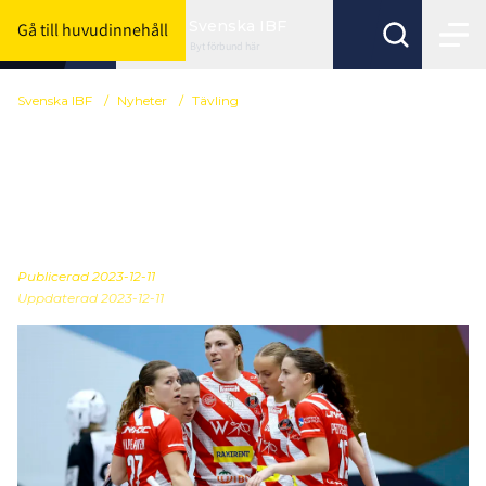
Svenska IBF
Gå till huvudinnehåll
Byt förbund här
Svenska IBF
/
Nyheter
/
Tävling
Champions Cups
damfinal spelas i
Göteborg
Publicerad
2023-12-11
Uppdaterad 2023-12-11