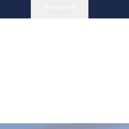
Svenska IBF
Byt förbund här
Svenska
bundets Tävl