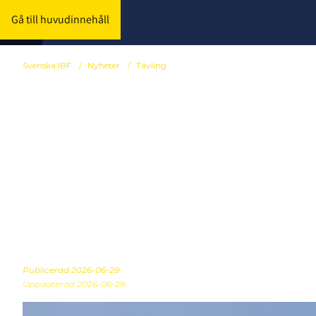
Gå till huvudinnehåll
Svenska IBF
/
Nyheter
/
Tävling
Kallelse till 
Innebandyför
2026
Publicerad
2026-06-29
Uppdaterad 2026-06-29