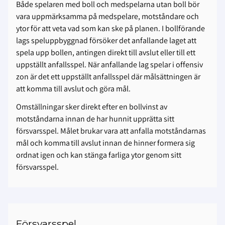
Både spelaren med boll och medspelarna utan boll bör
vara uppmärksamma på medspelare, motståndare och
ytor för att veta vad som kan ske på planen. I bollförande
lags speluppbyggnad försöker det anfallande laget att
spela upp bollen, antingen direkt till avslut eller till ett
uppställt anfallsspel. När anfallande lag spelar i offensiv
zon är det ett uppställt anfallsspel där målsättningen är
att komma till avslut och göra mål.
Omställningar sker direkt efter en bollvinst av
motståndarna innan de har hunnit upprätta sitt
försvarsspel. Målet brukar vara att anfalla motståndarnas
mål och komma till avslut innan de hinner formera sig
ordnat igen och kan stänga farliga ytor genom sitt
försvarsspel.
Försvarsspel