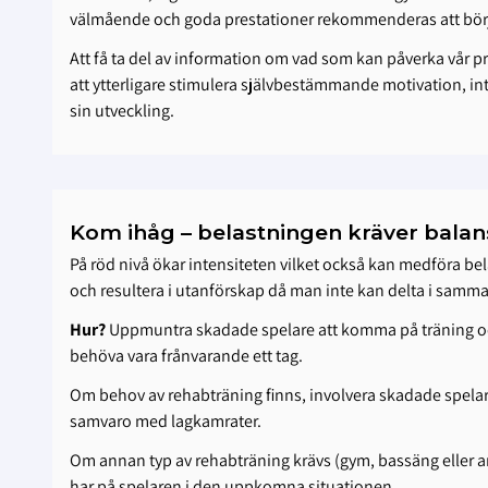
välmående och goda prestationer rekommenderas att börja p
Att få ta del av information om vad som kan påverka vår pre
att ytterligare stimulera självbestämmande motivation, in
sin utveckling.
Kom ihåg – belastningen kräver balan
På röd nivå ökar intensiteten vilket också kan medföra be
och resultera i utanförskap då man inte kan delta i samm
Hur?
Uppmuntra skadade spelare att komma på träning och 
behöva vara frånvarande ett tag.
Om behov av rehabträning finns, involvera skadade spelare 
samvaro med lagkamrater.
Om annan typ av rehabträning krävs (gym, bassäng eller 
har på spelaren i den uppkomna situationen.