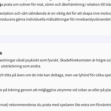
rata om rutiner för mat, sömn och återhämtning i relation till trä
station och vårt välmående är en viktig del för att skapa inre motiva
troducera gärna individuella målsättningar för innebandyutövandet d
s
lastningar såväl psykiskt som fysiskt. Skadeförekomsten är högre och
a utsträckning som andra.
titta på även om de inte kan deltaga, men var lyhörd för olika spel
på träning genom att möjliggöra utrymme vid sidan av eller på plane
annat) rekommenderas du prata med spelaren lite extra om förväntni