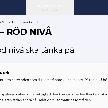
Svenska IBF
Byt förbund här
– SIU
/
Idrottspsykologi
/
– RÖD NIVÅ
öd nivå ska tänka på
back
ra beteenden som du som tränare vill se mer av. På röd nivå börja
r spelarens utveckling, viktigt att den konstruktiva feedbacken foku
pelaren redan är bra på i relation till förbättringsområden.