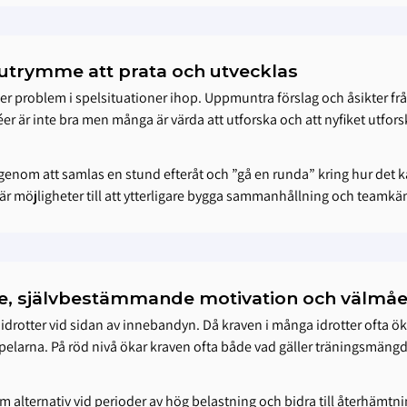
utrymme att prata och utvecklas
 problem i spelsituationer ihop. Uppmuntra förslag och åsikter från 
idéer är inte bra men många är värda att utforska och att nyfiket utfo
enom att samlas en stund efteråt och ”gå en runda” kring hur det kä
r möjligheter till att ytterligare bygga sammanhållning och teamkä
nde, självbestämmande motivation och välmå
idrotter vid sidan av innebandyn. Då kraven i många idrotter ofta ökar 
arna. På röd nivå ökar kraven ofta både vad gäller träningsmängd oc
m alternativ vid perioder av hög belastning och bidra till återhämtni