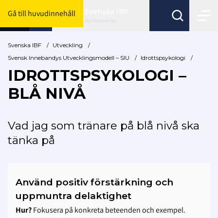
Svenska IBF
Gå till huvudinnehåll
Byt förbund här
Svenska IBF
/
Utveckling
/
Svensk Innebandys Utvecklingsmodell – SIU
/
Idrottspsykologi
/
IDROTTSPSYKOLOGI –
BLÅ NIVÅ
Vad jag som tränare på blå nivå ska
tänka på
Använd positiv förstärkning och
uppmuntra delaktighet
Hur?
Fokusera på konkreta beteenden och exempel.