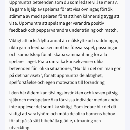
Uppmuntra beteenden som du som ledare vill se mer av.
Ta gärna hjälp av spelarna för att visa övningar, försök
stämma av med spelaren först att hen känner sig trygg att
visa. Uppmuntra att spelarna ger varandra positiv
feedback och peppar varandra under träning och match.
Viktigt att också lyfta annat än målskytte och räddningar,
rikta gärna feedbacken mot bra försvarsspel, passningar
och kamratskap för att skapa sammanhang för alla
spelare i laget. Prata om vilka konsekvenser olika
beteenden får i olika situationer, ”Hur blir det om man gör
på det här viset?”, för att uppmuntra delaktighet,
spelförståelse och egen motivation till förändring.
I den här åldern kan tävlingsinstinkten och kraven på sig
själv och medspelare öka för vissa individer medan andra
inte upplever det som lika viktigt. Som ledare blir det då
viktigt att vara lyhörd och möta de olika barnens behov
för att på så sätt bibehålla glädje, utmaning och
utveckling.