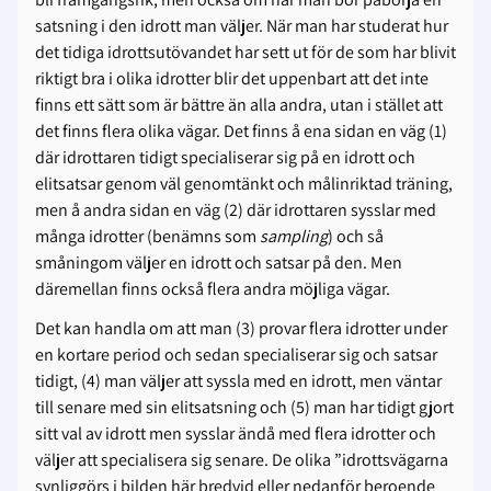
satsning i den idrott man väljer. När man har studerat hur
det tidiga idrottsutövandet har sett ut för de som har blivit
riktigt bra i olika idrotter blir det uppenbart att det inte
finns ett sätt som är bättre än alla andra, utan i stället att
det finns flera olika vägar. Det finns å ena sidan en väg (1)
där idrottaren tidigt specialiserar sig på en idrott och
elitsatsar genom väl genomtänkt och målinriktad träning,
men å andra sidan en väg (2) där idrottaren sysslar med
många idrotter (benämns som
sampling
) och så
småningom väljer en idrott och satsar på den. Men
däremellan finns också flera andra möjliga vägar.
Det kan handla om att man (3) provar flera idrotter under
en kortare period och sedan specialiserar sig och satsar
tidigt, (4) man väljer att syssla med en idrott, men väntar
till senare med sin elitsatsning och (5) man har tidigt gjort
sitt val av idrott men sysslar ändå med flera idrotter och
väljer att specialisera sig senare. De olika ”idrottsvägarna
synliggörs i bilden här bredvid eller nedanför beroende