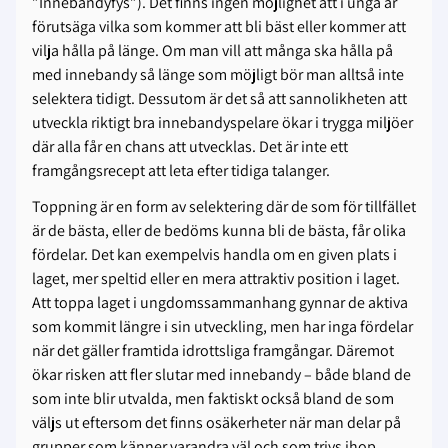
”Innebandyfys”). Det finns ingen möjlighet att i unga år
förutsäga vilka som kommer att bli bäst eller kommer att
vilja hålla på länge. Om man vill att många ska hålla på
med innebandy så länge som möjligt bör man alltså inte
selektera tidigt. Dessutom är det så att sannolikheten att
utveckla riktigt bra innebandyspelare ökar i trygga miljöer
där alla får en chans att utvecklas. Det är inte ett
framgångsrecept att leta efter tidiga talanger.
Toppning är en form av selektering där de som för tillfället
är de bästa, eller de bedöms kunna bli de bästa, får olika
fördelar. Det kan exempelvis handla om en given plats i
laget, mer speltid eller en mera attraktiv position i laget.
Att toppa laget i ungdomssammanhang gynnar de aktiva
som kommit längre i sin utveckling, men har inga fördelar
när det gäller framtida idrottsliga framgångar. Däremot
ökar risken att fler slutar med innebandy – både bland de
som inte blir utvalda, men faktiskt också bland de som
väljs ut eftersom det finns osäkerheter när man delar på
grupper som känner varandra väl och som trivs ihop.