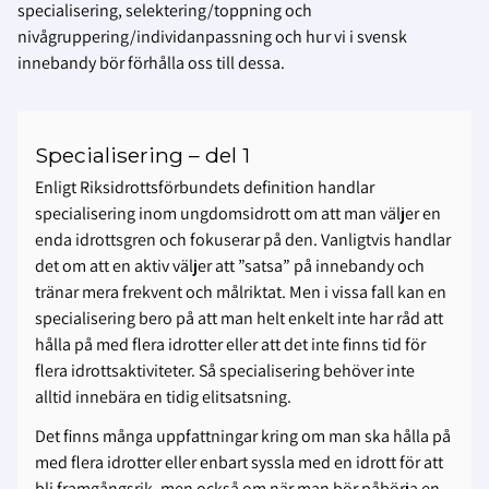
specialisering, selektering/toppning och
nivågruppering/individanpassning och hur vi i svensk
innebandy bör förhålla oss till dessa.
Specialisering – del 1
Enligt Riksidrottsförbundets definition handlar
specialisering inom ungdomsidrott om att man väljer en
enda idrottsgren och fokuserar på den. Vanligtvis handlar
det om att en aktiv väljer att ”satsa” på innebandy och
tränar mera frekvent och målriktat. Men i vissa fall kan en
specialisering bero på att man helt enkelt inte har råd att
hålla på med flera idrotter eller att det inte finns tid för
flera idrottsaktiviteter. Så specialisering behöver inte
alltid innebära en tidig elitsatsning.
Det finns många uppfattningar kring om man ska hålla på
med flera idrotter eller enbart syssla med en idrott för att
bli framgångsrik, men också om när man bör påbörja en