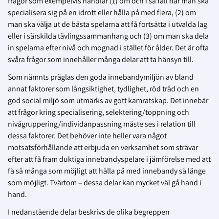
frågor som exempelvis handlar (1) om och i så fall när man ska
specialisera sig på en idrott eller hålla på med flera, (2) om
man ska välja ut de bästa spelarna att få fortsätta i utvalda lag
eller i särskilda tävlingssammanhang och (3) om man ska dela
in spelarna efter nivå och mognad i stället för ålder. Det är ofta
svåra frågor som innehåller många delar att ta hänsyn till.
Som nämnts präglas den goda innebandymiljön av bland
annat faktorer som långsiktighet, tydlighet, röd tråd och en
god social miljö som utmärks av gott kamratskap. Det innebär
att frågor kring specialisering, selektering/toppning och
nivågruppering/individanpassning måste ses i relation till
dessa faktorer. Det behöver inte heller vara något
motsatsförhållande att erbjuda en verksamhet som strävar
efter att få fram duktiga innebandyspelare i jämförelse med att
få så många som möjligt att hålla på med innebandy så länge
som möjligt. Tvärtom – dessa delar kan mycket väl gå hand i
hand.
I nedanstående delar beskrivs de olika begreppen