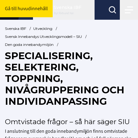
Svenska IBF
Gå till huvudinnehåll
Byt förbund här
Svenska IBF
/
Utveckling
/
Svensk Innebandys Utvecklingsmodell – SIU
/
Den goda innebandymiljön
/
SPECIALISERING,
SELEKTERING,
TOPPNING,
NIVÅGRUPPERING OCH
INDIVIDANPASSING
Omtvistade frågor – så här säger SIU
I anslutning till den goda innebandymiljön finns omtvistade