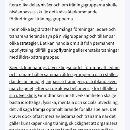
flera olika delar/nivåer och om träningsgrupperna skulle
nivåanpassas skulle det kräva återkommande
förändringar i träningsgrupperna.
Inom olika lagidrotter har många föreningar, ledare och
tränare varierande syn på nivågruppering och tillämpar
olika strategier. Det kan handla om allt från permanent
uppflyttning, tillfällig uppflyttning eller enstaka träningar
med äldre/bättre grupper.
Svensk Innebandys Utvecklingsmodell förordar att ledare
och tränare håller samman åldersgrupperna och i stället,
där det är lämpligt, anpassar träningen, och ibland även
matchspelet, efter var de aktiva befinner sig för tillfället i
sin utveckling.
Grundtanken är att verksamheten ska ge
bästa idrottsliga, fysiska, mentala och sociala utveckling,
det vill säga främja optimalt lärande för alla spelare. Det
kräver dock oftast mera av ledarna och tränarna när det
gäller kunskaper kring träning, skicklighet att organisera