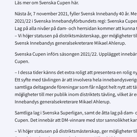
Läs mer om Svenska Cupen här.
Nästa år, 7 november 2021, fyller Svensk Innebandy 40 år. Me
2021/22 i Svenska Innebandyförbundets regi: Svenska Cupe
Lag på alla nivåer på dam- och herrsidan kommer att kunna t
– Vi höjer statusen på distriktsmästerskap, ger möjligheter 
Svensk Innebandys generalsekreterare Mikael Ahlerup.
Svenska Cupen införs säsongen 2021/22. Upplägget innebär i f
Cupen.
– I dessa tider känns det extra roligt att presentera en roli
Ett syfte med tävlingen är att involvera hela innebandysverig
samtliga deltagande föreningar som får något helt nytt att 
möjligheter till mer publik inom distriktets tävling, vilket är 
Innebandys generalsekreterare Mikael Ahlerup.
Samtliga lag i Svenska Superligan, samt de åtta lag på dam- oc
Cupen. Det innebär att DM-vinnare med stor sannolikhet kan f
– Vi höjer statusen på distriktsmästerskap, ger möjligheter 