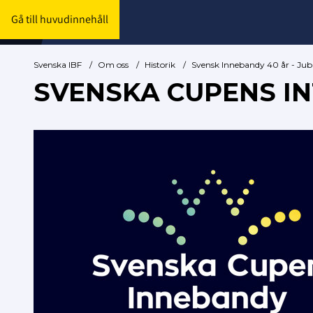
Gå till huvudinnehåll
Svenska IBF
/
Om oss
/
Historik
/
Svensk Innebandy 40 år - Jub
SVENSKA CUPENS I