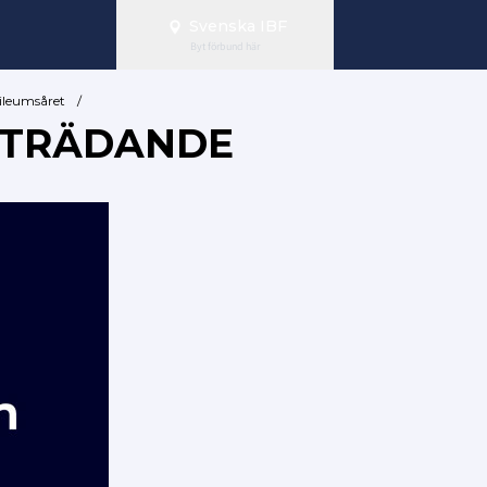
Svenska IBF
Byt förbund här
ileumsåret
/
NTRÄDANDE