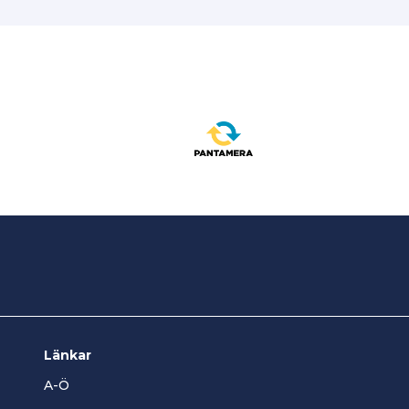
Länkar
A-Ö