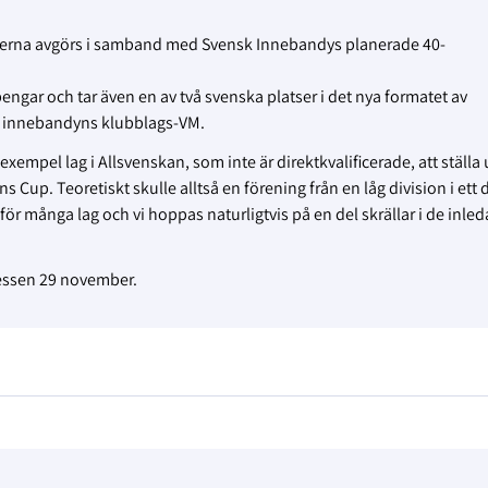
alerna avgörs i samband med Svensk Innebandys planerade 40-
ngar och tar även en av två svenska platser i det nya formatet av
r innebandyns klubblags-VM.
exempel lag i Allsvenskan, som inte är direktkvalificerade, att ställa 
up. Teoretiskt skulle alltså en förening från en låg division i ett d
 för många lag och vi hoppas naturligtvis på en del skrällar i de inle
essen 29 november.