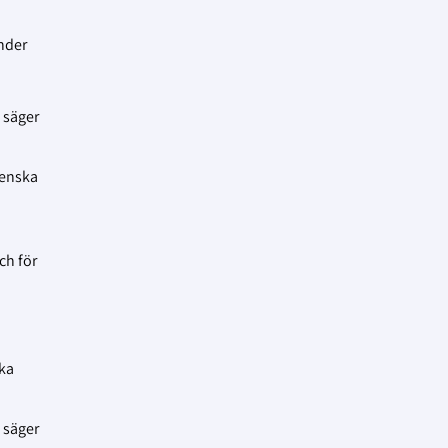
under
 säger
venska
ch för
ska
 säger