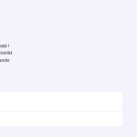
upp i
istrikt
dande