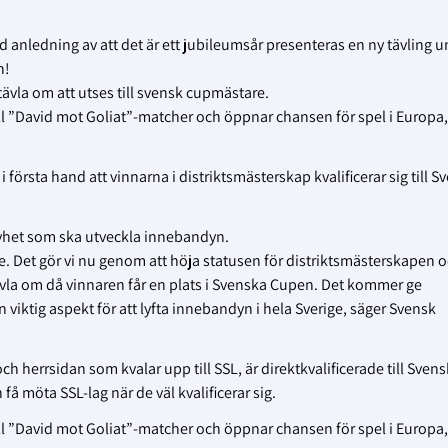
d anledning av att det är ett jubileumsår presenteras en ny tävling 
n!
ävla om att utses till svensk cupmästare.
till ”David mot Goliat”-matcher och öppnar chansen för spel i Europa,
örsta hand att vinnarna i distriktsmästerskap kvalificerar sig till S
g nyhet som ska utveckla innebandyn.
e. Det gör vi nu genom att höja statusen för distriktsmästerskapen o
tävla om då vinnaren får en plats i Svenska Cupen. Det kommer ge
en viktig aspekt för att lyfta innebandyn i hela Sverige, säger Svensk
h herrsidan som kvalar upp till SSL, är direktkvalificerade till Sven
å möta SSL-lag när de väl kvalificerar sig.
till ”David mot Goliat”-matcher och öppnar chansen för spel i Europa,