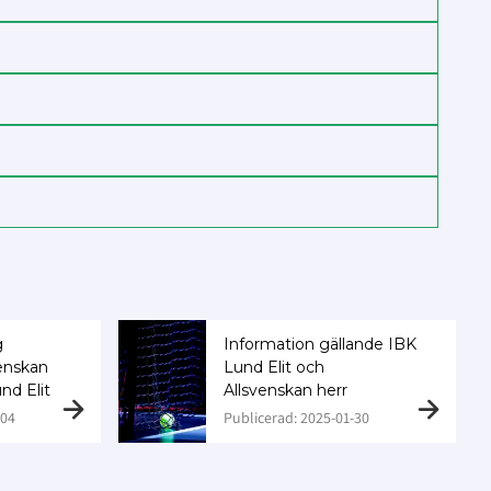
g
Information gällande IBK
venskan
Lund Elit och
nd Elit
Allsvenskan herr
-04
Publicerad: 2025-01-30