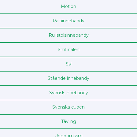
Motion
Para­innebandy
Rullstols­innebandy
Sm­finalen
Ssl
Stående innebandy
Svensk innebandy
Svenska cupen
Tävling
Ungdoms­sm