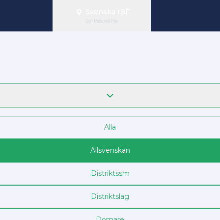
Svenska IBF
Byt förbund här
Alla
Allsvenskan
Distrikts­sm
Distriktslag
Domare