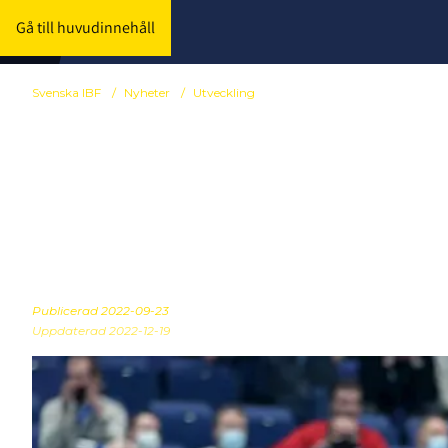
Gå till huvudinnehåll
Svenska IBF
/
Nyheter
/
Utveckling
”What it take
innebandyns f
Publicerad
2022-09-23
Uppdaterad 2022-12-19