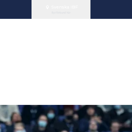
Svenska IBF
Byt förbund här
s to win” – här
ysiologiska ri