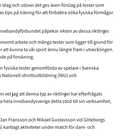
 idag och utöver det ges även förslag på tester som
 tips på träning för att förbättra olika fysiska förmågor
innebandyförbundet påpekar vikten av dessa riktlinjer.
ett enormt arbete och många tester som ligger till grund för
r att kunna ta vår sport ännu längre fram i utvecklingen.
ande på forskning.
ån fysiska tester genomförda av spelare i Svenska
Nationell idrottsutbildning (NIU) och
vet jag att denna typ av riktlinjer har efterfrågats
uda hela innebandysverige detta stöd till sin verksamhet,
av Dan Fransson och Mikael Gustavsson vid Göteborgs
) kartlagt aktiviteter under match för dam- och