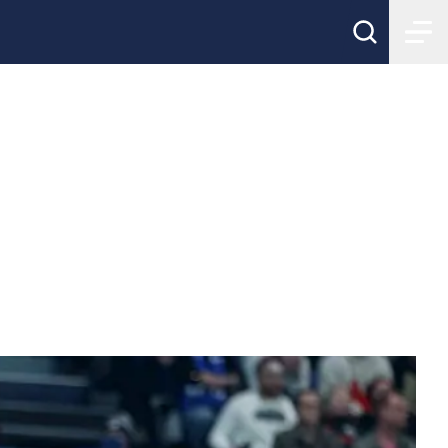
 är
ktlinjer