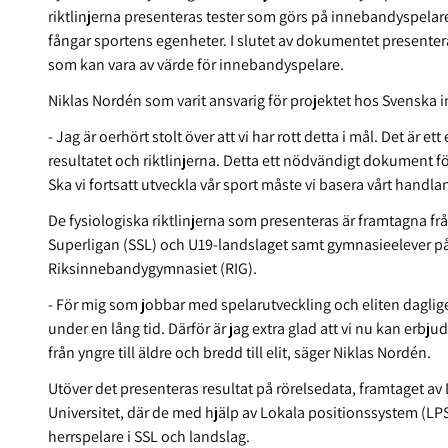
riktlinjerna presenteras tester som görs på innebandyspelare
fångar sportens egenheter. I slutet av dokumentet presenteras
som kan vara av värde för innebandyspelare.
Niklas Nordén som varit ansvarig för projektet hos Svenska 
- Jag är oerhört stolt över att vi har rott detta i mål. Det är 
resultatet och riktlinjerna. Detta ett nödvändigt dokument fö
Ska vi fortsatt utveckla vår sport måste vi basera vårt handl
De fysiologiska riktlinjerna som presenteras är framtagna fr
Superligan (SSL) och U19-landslaget samt gymnasieelever på 
Riksinnebandygymnasiet (RIG).
- För mig som jobbar med spelarutveckling och eliten dagligen 
under en lång tid. Därför är jag extra glad att vi nu kan erbj
från yngre till äldre och bredd till elit, säger Niklas Nordén.
Utöver det presenteras resultat på rörelsedata, framtaget 
Universitet, där de med hjälp av Lokala positionssystem (LPS
herrspelare i SSL och landslag.