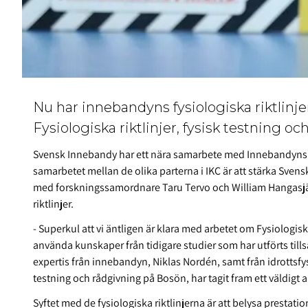
Nu har innebandyns fysiologiska riktlinjer
Fysiologiska riktlinjer, fysisk testning 
Svensk Innebandy har ett nära samarbete med Innebandyns
samarbetet mellan de olika parterna i IKC är att stärka Sve
med forskningssamordnare Taru Tervo och William Hangasjär
riktlinjer.
- Superkul att vi äntligen är klara med arbetet om Fysiologisk
använda kunskaper från tidigare studier som har utförts ti
expertis från innebandyn, Niklas Nordén, samt från idrottsfy
testning och rådgivning på Bosön, har tagit fram ett väldig
Syftet med de fysiologiska riktlinjerna är att belysa prestatio