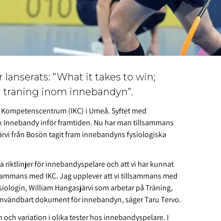
 lanserats: ”What it takes to win;
och träning inom innebandyn”.
 Kompetenscentrum (IKC) i Umeå. Syftet med
nsk Innebandy inför framtiden. Nu har man tillsammans
vi från Bosön tagit fram innebandyns fysiologiska
a riktlinjer för innebandyspelare och att vi har kunnat
llsammans med IKC. Jag upplever att vi tillsammans med
siologin, William Hangasjärvi som arbetar på Träning,
t användbart dokument för innebandyn, säger Taru Tervo.
n och variation i olika tester hos innebandyspelare. I