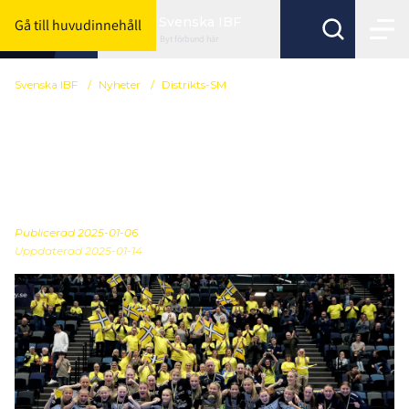
Svenska IBF
Gå till huvudinnehåll
Byt förbund här
Svenska IBF
/
Nyheter
/
Distrikts-SM
Västsvenska F16 och
Småland-Blekinge P16
svenska mästare
Publicerad
2025-01-06
Uppdaterad 2025-01-14