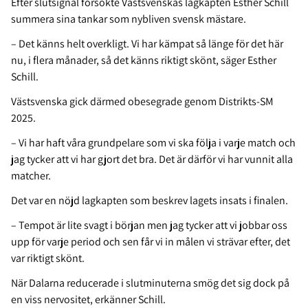
Efter slutsignal försökte Västsvenskas lagkapten Esther Schill
summera sina tankar som nybliven svensk mästare.
– Det känns helt overkligt. Vi har kämpat så länge för det här
nu, i flera månader, så det känns riktigt skönt, säger Esther
Schill.
Västsvenska gick därmed obesegrade genom Distrikts-SM
2025.
– Vi har haft våra grundpelare som vi ska följa i varje match och
jag tycker att vi har gjort det bra. Det är därför vi har vunnit alla
matcher.
Det var en nöjd lagkapten som beskrev lagets insats i finalen.
– Tempot är lite svagt i början men jag tycker att vi jobbar oss
upp för varje period och sen får vi in målen vi strävar efter, det
var riktigt skönt.
När Dalarna reducerade i slutminuterna smög det sig dock på
en viss nervositet, erkänner Schill.