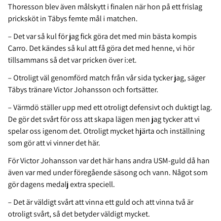
Thoresson blev även målskytt i finalen när hon på ett frislag
pricksköt in Täbys femte mål i matchen.
– Det var så kul för jag fick göra det med min bästa kompis
Carro. Det kändes så kul att få göra det med henne, vi hör
tillsammans så det var pricken över i:et.
– Otroligt väl genomförd match från vår sida tycker jag, säger
Täbys tränare Victor Johansson och fortsätter.
– Värmdö ställer upp med ett otroligt defensivt och duktigt lag.
De gör det svårt för oss att skapa lägen men jag tycker att vi
spelar oss igenom det. Otroligt mycket hjärta och inställning
som gör att vi vinner det här.
För Victor Johansson var det här hans andra USM-guld då han
även var med under föregående säsong och vann. Något som
gör dagens medalj extra speciell.
– Det är väldigt svårt att vinna ett guld och att vinna två är
otroligt svårt, så det betyder väldigt mycket.