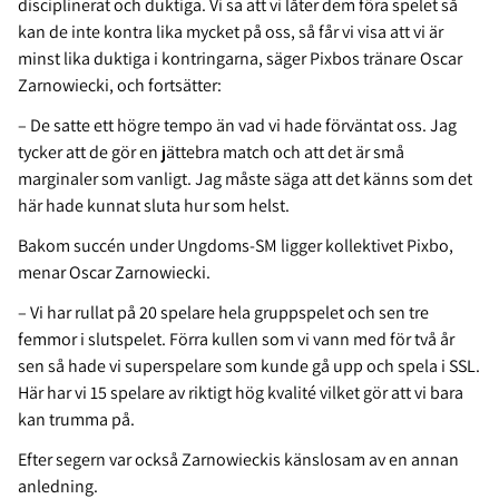
disciplinerat och duktiga. Vi sa att vi låter dem föra spelet så
kan de inte kontra lika mycket på oss, så får vi visa att vi är
minst lika duktiga i kontringarna, säger Pixbos tränare Oscar
Zarnowiecki, och fortsätter:
– De satte ett högre tempo än vad vi hade förväntat oss. Jag
tycker att de gör en jättebra match och att det är små
marginaler som vanligt. Jag måste säga att det känns som det
här hade kunnat sluta hur som helst.
Bakom succén under Ungdoms-SM ligger kollektivet Pixbo,
menar Oscar Zarnowiecki.
– Vi har rullat på 20 spelare hela gruppspelet och sen tre
femmor i slutspelet. Förra kullen som vi vann med för två år
sen så hade vi superspelare som kunde gå upp och spela i SSL.
Här har vi 15 spelare av riktigt hög kvalité vilket gör att vi bara
kan trumma på.
Efter segern var också Zarnowieckis känslosam av en annan
anledning.