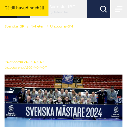
Svenska IBF
Gå till huvudinnehåll
Byt förbund här
Svenska IBF
/
Nyheter
/
Ungdoms-SM
SM-guld till Täby FC och
Pixbo IBF
Publicerad
2024-04-07
Uppdaterad 2024-04-07