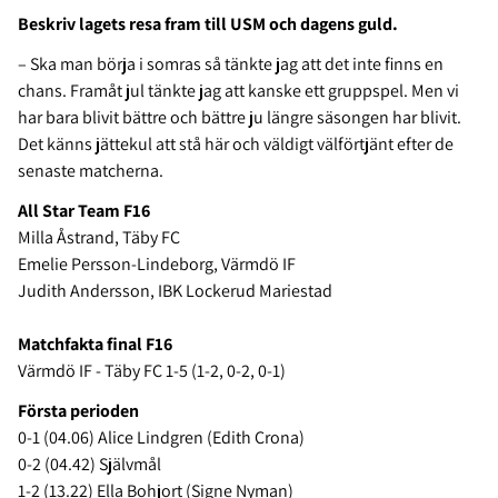
Beskriv lagets resa fram till USM och dagens guld.
– Ska man börja i somras så tänkte jag att det inte finns en
chans. Framåt jul tänkte jag att kanske ett gruppspel. Men vi
har bara blivit bättre och bättre ju längre säsongen har blivit.
Det känns jättekul att stå här och väldigt välförtjänt efter de
senaste matcherna.
All Star Team F16
Milla Åstrand, Täby FC
Emelie Persson-Lindeborg, Värmdö IF
Judith Andersson, IBK Lockerud Mariestad
Matchfakta final F16
Värmdö IF - Täby FC 1-5 (1-2, 0-2, 0-1)
Första perioden
0-1 (04.06) Alice Lindgren (Edith Crona)
0-2 (04.42) Självmål
1-2 (13.22) Ella Bohjort (Signe Nyman)