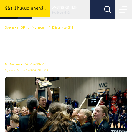
Svenska IBF
Gå till huvudinnehåll
Byt förbund här
Svenska IBF
/
Nyheter
/
Distrikts-SM
Nu är spelschemat till
Distrikts-SM 2025 klart
Publicerad
2024-08-23
Uppdaterad 2024-08-23